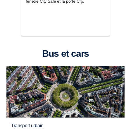
fenêtre City Safe et la porte City.
parfa
d’aut
Bus et cars
Transport urbain