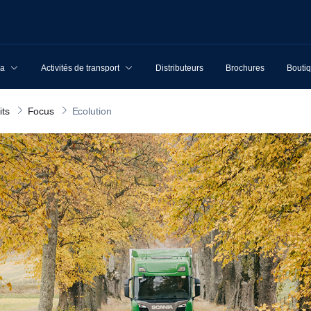
ia
Activités de transport
Distributeurs
Brochures
Boutiq
its
Focus
Ecolution