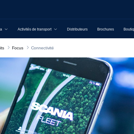
ia
Activités de transport
Distributeurs
Brochures
Boutiq
its
Focus
Connectivité