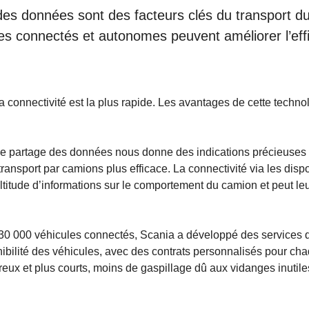
des données sont des facteurs clés du transport dur
es connectés et autonomes peuvent améliorer l’effic
la connectivité est la plus rapide. Les avantages de cette techno
le partage des données nous donne des indications précieuses su
 transport par camions plus efficace. La connectivité via les disp
 multitude d’informations sur le comportement du camion et peut 
430 000 véhicules connectés, Scania a développé des services q
ibilité des véhicules, avec des contrats personnalisés pour ch
breux et plus courts, moins de gaspillage dû aux vidanges inutil