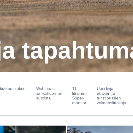
ja tapah­tum
tiivikoulutukset
Webinaari
11-
Uusi linja-
sähkökuorma-
litrainen
autojen ja
autoista
Super-
turistibussien
moottori
voimansiirtolinja