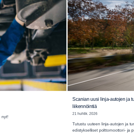
Scanian uusi linja-autojen ja t
liikennöintiä
21 huhtik. 2026
 nyt!
Tutustu uuteen linja-autojen ja tur
edistykselliset polttomoottori- ja