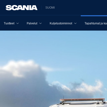
SUOMI
Tuotteet
Palvelut
Kuljetustoiminnot
Tapahtumat ja k