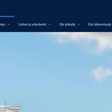
ampanjat
Uutiset ja yritystiedot
Ota yhteyttä
Etsi jälleenmyyjä