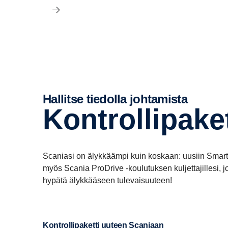
Hallitse tiedolla johtamista
Kontrol­li­pa­ke­
Scaniasi on älykkäämpi kuin koskaan: uusiin Smart 
myös Scania ProDrive -koulutuksen kuljettajillesi, jo
hypätä älykkääseen tulevaisuuteen!
Kontrollipaketti uuteen Scaniaan