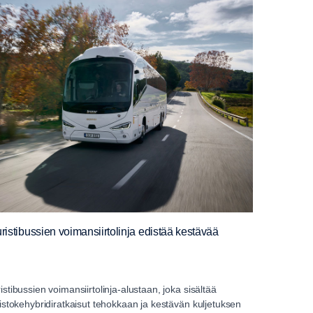
uristibussien voimansiirtolinja edistää kestävää
istibussien voimansiirtolinja-alustaan, joka sisältää
 pistokehybridiratkaisut tehokkaan ja kestävän kuljetuksen