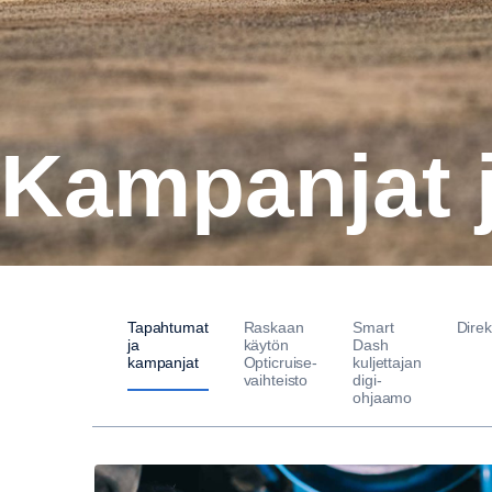
Kampanjat 
Tapahtumat
Raskaan
Smart
Direk
ja
käytön
Dash
kampanjat
Opticruise-
kuljettajan
vaihteisto
digi-
ohjaamo