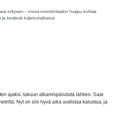
sta erityisen – missä insinööritaidon huippu kohtaa
ja kestävät kuljetusratkaisut.
en ajaksi, takuun alkamispäivästä lähtien. Saat
etriltä. Nyt on siis hyvä aika uudistaa kalustoa, ja