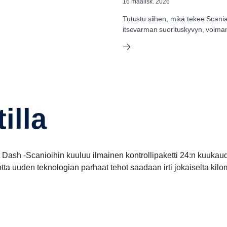
16 maalisk. 2026
Tutustu siihen, mikä tekee Scania
itsevarman suorituskyvyn, voiman 
tilla
Dash -Scanioihin kuuluu ilmainen kontrollipaketti 24:n kuukaud
tta uuden teknologian parhaat tehot saadaan irti jokaiselta kilom