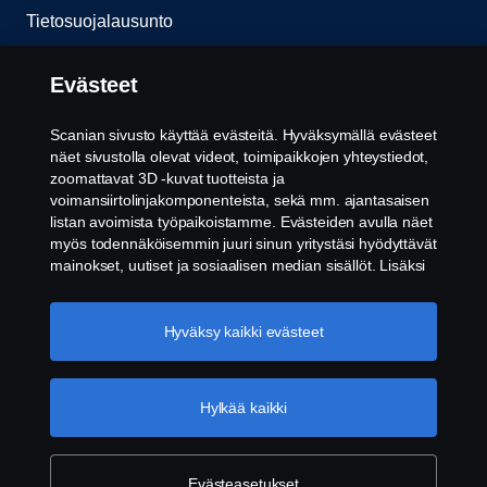
Tietosuojalausunto
Evästeet
Evästeet
Ota yhteyttä
Scanian sivusto käyttää evästeitä. Hyväksymällä evästeet
näet sivustolla olevat videot, toimipaikkojen yhteystiedot,
Whistleblowing -järjestelmä
zoomattavat 3D -kuvat tuotteista ja
voimansiirtolinjakomponenteista, sekä mm. ajantasaisen
listan avoimista työpaikoistamme. Evästeiden avulla näet
Evästeiden asetukset
myös todennäköisemmin juuri sinun yritystäsi hyödyttävät
mainokset, uutiset ja sosiaalisen median sisällöt. Lisäksi
voimme analysoida verkkosivuliikennettä verkkosivuston
parantamiseksi, kun hyväksyt evästeet. Klikkaamalla
"Hyväksyn evästeet" annat suostumuksesi kaikkien
Hyväksy kaikki evästeet
evästeiden käyttämiseen sekä tiedon jakamiseen. Voit
muuttaa asetuksia klikkaamalla "Evästeiden asetukset" ja
valitsemalla, mitkä kategoriat hyväksyt. Tarkat tiedot
Hylkää kaikki
© Copyright Scania 2026. Pidätämme oikeuden
evästeistä löydät täältä:
Lisätietoja yksityisyydestäsi
muutoksiin. Scania Suomi Oy, Tulkintie 23, 01740
VANTAA. Puh: +358 10 555 010.
Evästeasetukset