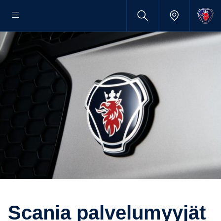
scania palve­lu­myyjät