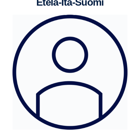
Etelä-​​Itä-Suomi