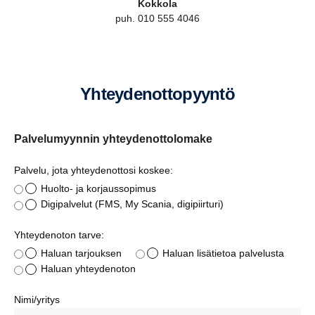
Kokkola
puh. 010 555 4046
Yhtey­den­ot­to­pyyntö
Palvelumyynnin yhteydenottolomake
Palvelu, jota yhteydenottosi koskee:
Huolto- ja korjaussopimus
Digipalvelut (FMS, My Scania, digipiirturi)
Yhteydenoton tarve:
Haluan tarjouksen
Haluan lisätietoa palvelusta
Haluan yhteydenoton
Nimi/yritys