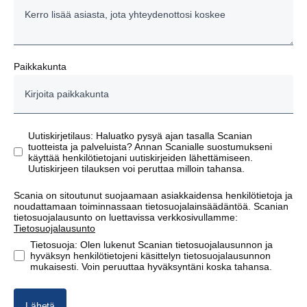
Puhelin
Paikkakunta
Uutiskirjetilaus: Haluatko pysyä ajan tasalla Scanian
tuotteista ja palveluista? Annan Scanialle suostumukseni
käyttää henkilötietojani uutiskirjeiden lähettämiseen.
Uutiskirjeen tilauksen voi peruttaa milloin tahansa.
Scania on sitoutunut suojaamaan asiakkaidensa henkilötietoja ja
noudattamaan toiminnassaan tietosuojalainsäädäntöä. Scanian
tietosuojalausunto on luettavissa verkkosivullamme:
Tietosuojalausunto
Tietosuoja: Olen lukenut Scanian tietosuojalausunnon ja
hyväksyn henkilötietojeni käsittelyn tietosuojalausunnon
mukaisesti. Voin peruuttaa hyväksyntäni koska tahansa.
Lähetä