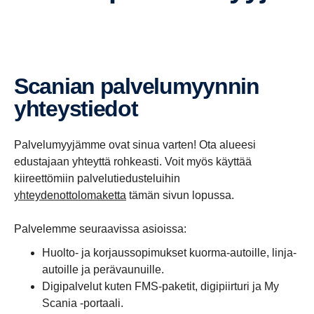
Scanian palve­lu­myynnin
yhteys­tiedot
Palvelumyyjämme ovat sinua varten! Ota alueesi
edustajaan yhteyttä rohkeasti. Voit myös käyttää
kiireettömiin palvelutiedusteluihin
yhteydenottolomaketta
tämän sivun lopussa.
Palvelemme seuraavissa asioissa:
Huolto- ja korjaussopimukset kuorma-autoille, linja-
autoille ja perävaunuille.
Digipalvelut kuten FMS-paketit, digipiirturi ja My
Scania -portaali.