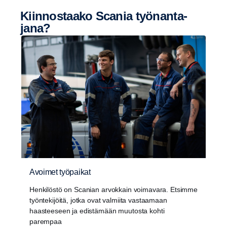
Kiinnos­taako Scania työnan­ta­
jana?
Avoimet työpaikat
Henkilöstö on Scanian arvokkain voimavara. Etsimme
työntekijöitä, jotka ovat valmiita vastaamaan
haasteeseen ja edistämään muutosta kohti
parempaa