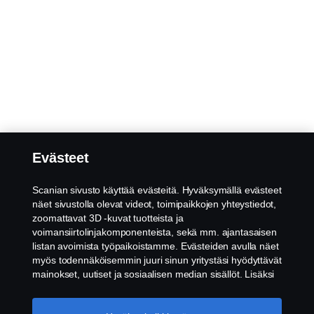
Evästeet
Scanian sivusto käyttää evästeitä. Hyväksymällä evästeet
näet sivustolla olevat videot, toimipaikkojen yhteystiedot,
zoomattavat 3D -kuvat tuotteista ja
voimansiirtolinjakomponenteista, sekä mm. ajantasaisen
listan avoimista työpaikoistamme. Evästeiden avulla näet
myös todennäköisemmin juuri sinun yritystäsi hyödyttävät
mainokset, uutiset ja sosiaalisen median sisällöt. Lisäksi
voimme analysoida verkkosivuliikennettä verkkosivuston
parantamiseksi, kun hyväksyt evästeet. Klikkaamalla