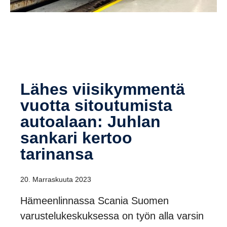
Lähes viisi­kym­mentä
vuotta sitou­tu­mista
autoa­laan: Juhlan
sankari kertoo
tarinansa
20. Marraskuuta 2023
Hämeenlinnassa Scania Suomen
varustelukeskuksessa on työn alla varsin