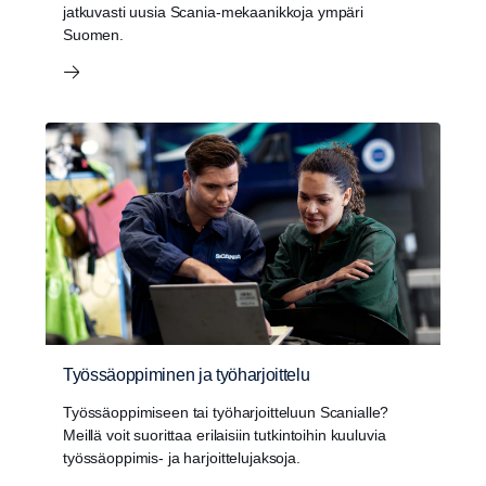
jatku­vasti uusia Scania-mekaa­nik­koja ympäri
Suomen.
Työssäoppiminen ja työharjoittelu
Työssäoppimiseen tai työharjoitteluun Scanialle?
Meillä voit suorittaa erilaisiin tutkintoihin kuuluvia
työssäoppimis- ja harjoittelujaksoja.