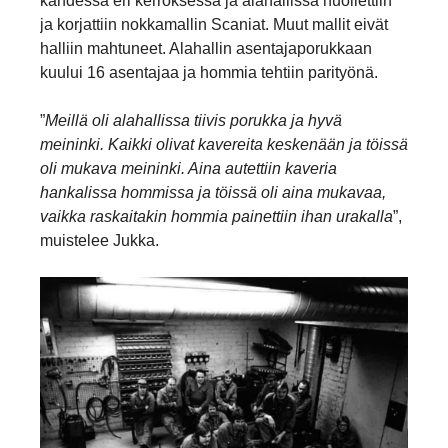
kahdessa eri kerroksessa ja alahallissa huollettiin
ja korjattiin nokkamallin Scaniat. Muut mallit eivät
halliin mahtuneet. Alahallin asentajaporukkaan
kuului 16 asentajaa ja hommia tehtiin parityönä.
”
Meillä oli alahallissa tiivis porukka ja hyvä
meininki. Kaikki olivat kavereita keskenään ja töissä
oli mukava meininki. Aina autettiin kaveria
hankalissa hommissa ja töissä oli aina mukavaa,
vaikka raskaitakin hommia painettiin ihan urakalla
”,
muistelee Jukka.