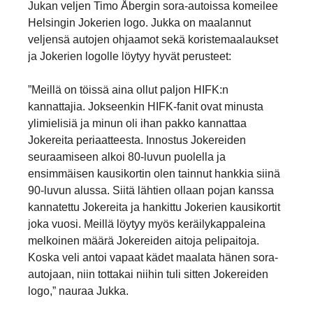
Jukan veljen Timo Åbergin sora-autoissa komeilee
Helsingin Jokerien logo. Jukka on maalannut
veljensä autojen ohjaamot sekä koristemaalaukset
ja Jokerien logolle löytyy hyvät perusteet:
”Meillä on töissä aina ollut paljon HIFK:n
kannattajia. Jokseenkin HIFK-fanit ovat minusta
ylimielisiä ja minun oli ihan pakko kannattaa
Jokereita periaatteesta. Innostus Jokereiden
seuraamiseen alkoi 80-luvun puolella ja
ensimmäisen kausikortin olen tainnut hankkia siinä
90-luvun alussa. Siitä lähtien ollaan pojan kanssa
kannatettu Jokereita ja hankittu Jokerien kausikortit
joka vuosi. Meillä löytyy myös keräilykappaleina
melkoinen määrä Jokereiden aitoja pelipaitoja.
Koska veli antoi vapaat kädet maalata hänen sora-
autojaan, niin tottakai niihin tuli sitten Jokereiden
logo,” nauraa Jukka.