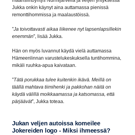
maansiirtoyritys Nurmijärvellä ja veljen yrityksessä
Jukka onkin käynyt aina auttamassa pienissä
remonttihommissa ja maalaustöissä.
”
Ja toivottavasti aikaa liikenee nyt lapsenlapsillekin
enemmän
”, lisää Jukka.
Hän on myös luvannut käydä vielä auttamassa
Hämeenlinnan varustelukeskuksella tuntihommina,
mikäli ruuhka-apua kaivataan.
”
Tätä porukkaa tulee kuitenkin ikävä. Meillä on
täällä mahtava tiimihenki ja pakkohan näitä on
käydä välillä moikkaamassa ja katsomassa, että
pärjäävät
”, Jukka toteaa.
Jukan veljen autoissa komeilee
Jokereiden logo - Miksi ihmeessä?