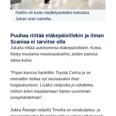
Halliin oli tuotu näyttelyautoiksi kalustoa
Jukan uran varrelta.
Puuhaa riittää eläke­päi­vil­lekin ja ilman
Scaniaa ei tarvitse olla
Jukalla riittää autohommia eläkepäivillekin. Kotoa
löytyy muutama museoautoaihio, joiden parissa
aikaa kuluu.
”
Pojan kanssa hankittiin Toyota Celica ja se
meinattiin laittaa nyt seuraavaksi ihan
huippukuntoon. Lisäksi velipoika jo odottelee,
milloin tulen maalaamaan hänen uusimman
sorayhdistelmän
”.
Jukka Åbergin veljellä Timolla on sorakuljetus- ja