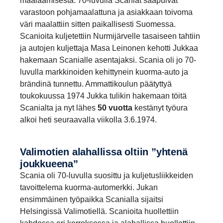
maalaamisesta. 70-luvulla Scaniat saapuivat
varastoon pohjamaalattuna ja asiakkaan toivoma
väri maalattiin sitten paikallisesti Suomessa.
Scanioita kuljetettiin Nurmijärvelle tasaiseen tahtiin
ja autojen kuljettaja Masa Leinonen kehotti Jukkaa
hakemaan Scanialle asentajaksi. Scania oli jo 70-
luvulla markkinoiden kehittynein kuorma-auto ja
brändinä tunnettu. Ammattikoulun päätyttyä
toukokuussa 1974 Jukka tulikin hakemaan töitä
Scanialta ja nyt lähes
50 vuotta
kestänyt työura
alkoi heti seuraavalla viikolla 3.6.1974.
Valimo­tien alahal­lissa oltiin ”yhtenä
joukku­eena”
Scania oli 70-luvulla suosittu ja kuljetusliikkeiden
tavoittelema kuorma-automerkki. Jukan
ensimmäinen työpaikka Scanialla sijaitsi
Helsingissä Valimotiellä. Scanioita huollettiin