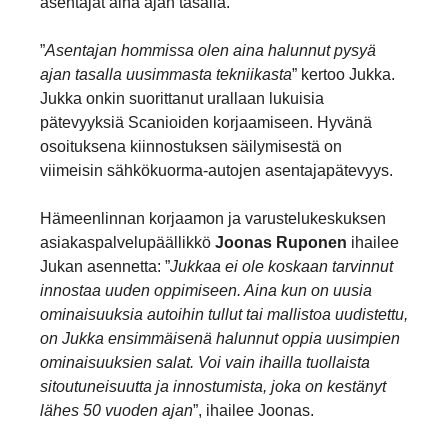
asentajat aina ajan tasalla.
”
Asentajan hommissa olen aina halunnut pysyä
ajan tasalla uusimmasta tekniikasta
” kertoo Jukka.
Jukka onkin suorittanut urallaan lukuisia
pätevyyksiä Scanioiden korjaamiseen. Hyvänä
osoituksena kiinnostuksen säilymisestä on
viimeisin sähkökuorma-autojen asentajapätevyys.
Hämeenlinnan korjaamon ja varustelukeskuksen
asiakaspalvelupäällikkö
Joonas Ruponen
ihailee
Jukan asennetta: ”
Jukkaa ei ole koskaan tarvinnut
innostaa uuden oppimiseen. Aina kun on uusia
ominaisuuksia autoihin tullut tai mallistoa uudistettu,
on Jukka ensimmäisenä halunnut oppia uusimpien
ominaisuuksien salat. Voi vain ihailla tuollaista
sitoutuneisuutta ja innostumista, joka on kestänyt
lähes 50 vuoden ajan
”, ihailee Joonas.