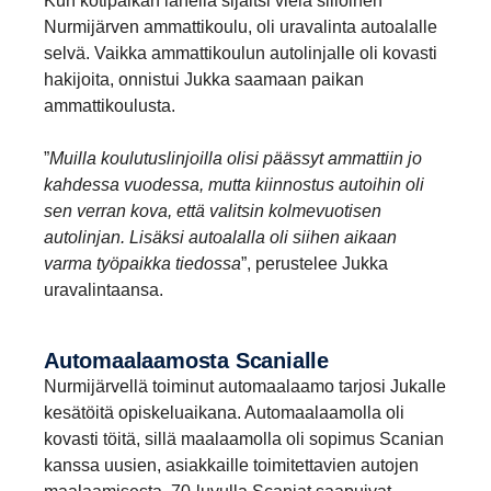
Kun kotipaikan lähellä sijaitsi vielä silloinen
Nurmijärven ammattikoulu, oli uravalinta autoalalle
selvä. Vaikka ammattikoulun autolinjalle oli kovasti
hakijoita, onnistui Jukka saamaan paikan
ammattikoulusta.
”
Muilla koulutuslinjoilla olisi päässyt ammattiin jo
kahdessa vuodessa, mutta kiinnostus autoihin oli
sen verran kova, että valitsin kolmevuotisen
autolinjan. Lisäksi autoalalla oli siihen aikaan
varma työpaikka tiedossa
”, perustelee Jukka
uravalintaansa.
Automaa­laa­mosta Scanialle
Nurmijärvellä toiminut automaalaamo tarjosi Jukalle
kesätöitä opiskeluaikana. Automaalaamolla oli
kovasti töitä, sillä maalaamolla oli sopimus Scanian
kanssa uusien, asiakkaille toimitettavien autojen