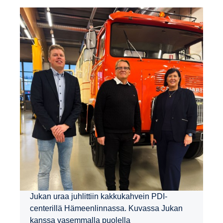
Jukan uraa juhlittiin kakkukahvein PDI-
centerillä Hämeenlinnassa. Kuvassa Jukan
kanssa vasemmalla puolella