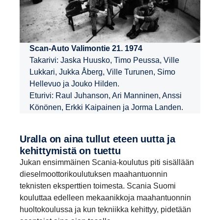
Scan-Auto Valimontie 21. 1974
Takarivi: Jaska Huusko, Timo Peussa, Ville
Lukkari, Jukka Åberg, Ville Turunen, Simo
Hellevuo ja Jouko Hilden.
Eturivi: Raul Juhanson, Ari Manninen, Anssi
Könönen, Erkki Kaipainen ja Jorma Landen.
Uralla on aina tullut eteen uutta ja
kehit­ty­mistä on tuettu
Jukan ensimmäinen Scania-koulutus piti sisällään
dieselmoottorikoulutuksen maahantuonnin
teknisten eksperttien toimesta. Scania Suomi
kouluttaa edelleen mekaanikkoja maahantuonnin
huoltokoulussa ja kun tekniikka kehittyy, pidetään