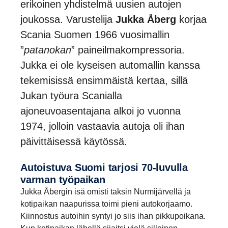
erikoinen yhdistelmä uusien autojen
joukossa. Varustelija
Jukka Åberg
korjaa
Scania Suomen 1966 vuosimallin
”
patanokan
” paineilmakompressoria.
Jukka ei ole kyseisen automallin kanssa
tekemisissä ensimmäistä kertaa, sillä
Jukan työura Scanialla
ajoneuvoasentajana alkoi jo vuonna
1974, jolloin vastaavia autoja oli ihan
päivittäisessä käytössä.
Autois­tuva Suomi tarjosi 70-​luvulla
varman työpaikan
Jukka Åbergin isä omisti taksin Nurmijärvellä ja
kotipaikan naapurissa toimi pieni autokorjaamo.
Kiinnostus autoihin syntyi jo siis ihan pikkupoikana.