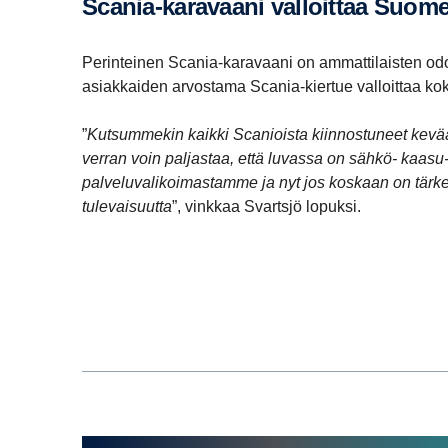
Scania-karavaani valloittaa Suom
Perinteinen Scania-karavaani on ammattilaisten od
asiakkaiden arvostama Scania-kiertue valloittaa ko
”
Kutsummekin kaikki Scanioista kiinnostuneet kevää
verran voin paljastaa, että luvassa on sähkö- kaa
palveluvalikoimastamme ja nyt jos koskaan on tär
tulevaisuutta
”, vinkkaa Svartsjö lopuksi.