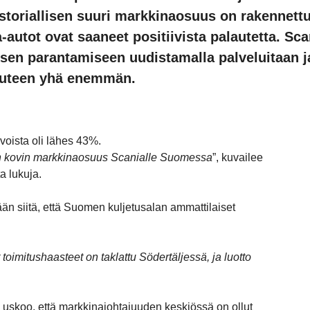
 historiallisen suuri markkinaosuus on rakennettu
utot ovat saaneet positiivista palautetta. Sca
en parantamiseen uudistamalla palveluitaan j
uuteen yhä enemmän.
voista oli lähes 43%.
rian kovin markkinaosuus Scanialle Suomessa
”, kuvailee
a lukuja.
tään siitä, että Suomen kuljetusalan ammattilaiset
toimitushaasteet on taklattu Södertäljessä, ja luotto
uskoo, että markkinajohtajuuden keskiössä on ollut