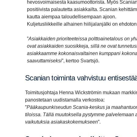
hevosvoimaisesta kaasumoottorista. Myös Scanian
positiivista palautetta asiakkailta. Scanian kehittäm
kautta aiempaa taloudellisempaan ajoon.
Kuljetusliikkeille alhainen hiilijalanjälki on ehdoton 
”
Asiakkaiden prioriteeteissa polttoainetalous on yh
ovat asiakkaiden suosikkeja, sillä ne ovat tunnetus
asiakkaamme kokonaisvaltainen kumppani kokonaist
saavuttamiseksi
”, kertoo Svartsjö.
Scanian toiminta vahvistuu entises­tä
Toimitusjohtaja Henna Wickströmin mukaan markkin
panostetaan uudistamalla verkostoa:
”
Pääkaupunkiseudun Scania-keskus ja maahantuonni
tiloissa. Tällä muutoksella pystymme palvelemaan 
vaikutuksia asiakaskokemukseen
”.