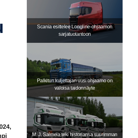
u
Scania esittelee Longline-ohjaamon
sarjatuotantoon
Palkitun kuljettajan uusi ohjaamo on
valoisa taidonnäyte
024,
M. J. Salmela teki historiansa suurimman
mpi