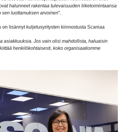
at halunneet rakentaa tulevaisuuden liiketoimintaansa
 sen luottamuksen arvoinen
”.
on lisännyt kuljetusyritysten kiinnostusta Scaniaa
siakkuuksia. Jos vain olisi mahdollista, haluaisin
kiittää henkilökohtaisesti, koko organisaatiomme