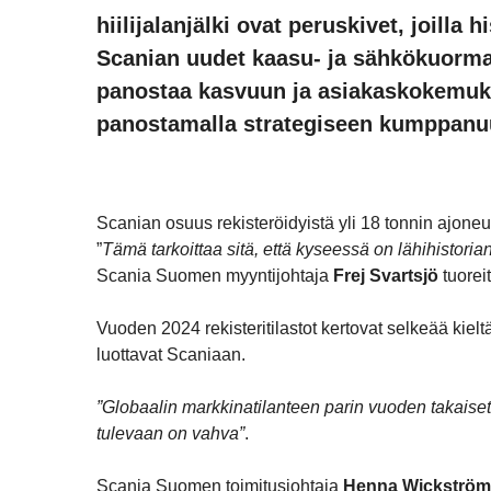
hiilijalanjälki ovat peruskivet, joilla
Scanian uudet kaasu- ja sähkökuorma-a
panostaa kasvuun ja asiakaskokemuks
panostamalla strategiseen kumppan
Scanian osuus rekisteröidyistä yli 18 tonnin ajoneu
”
Tämä tarkoittaa sitä, että kyseessä on lähihisto
Scania Suomen myyntijohtaja
Frej Svartsjö
tuoreit
Vuoden 2024 rekisteritilastot kertovat selkeää kiel
luottavat Scaniaan.
”Globaalin markkinatilanteen parin vuoden takaiset 
tulevaan on vahva”
.
Scania Suomen toimitusjohtaja
Henna Wickström