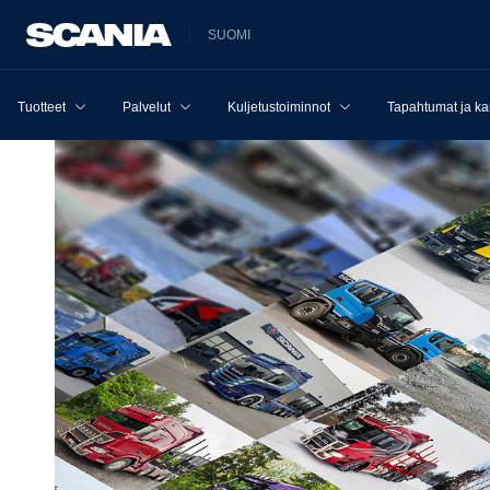
SUOMI
Tuotteet
Palvelut
Kuljetustoiminnot
Tapahtumat ja k