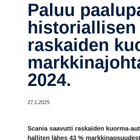
Paluu paalu­pai­kalle – Scanian
histo­rial­lis
raskaiden ku
markkin­ajoh­t
2024.
27.1.2025
Scania saavutti raskaiden kuorma-a
halliten lähes 43 % markkinaosuudest