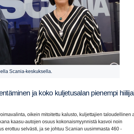
ella Scania-keskuksella.
mavalinta, oikein mitoitettu kalusto, kuljettajien taloudellinen 
ikana kaasu-autojen osuus kokonaismyynnistä kasvoi noin
us erottuu selvästi, ja se johtuu Scanian uusimmasta 460 -