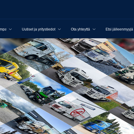
ampanjat
Uutiset ja yritystiedot
Ota yhteyttä
Etsi jälleenmyyjä