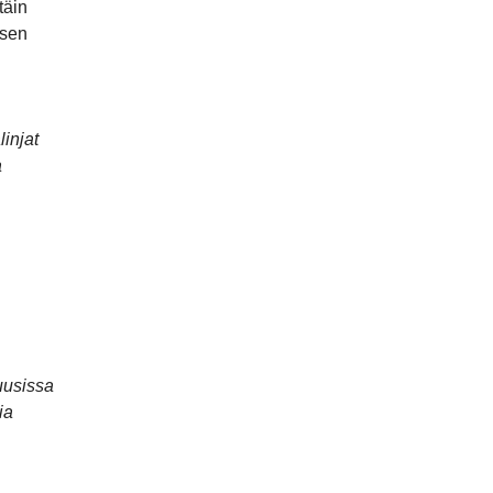
täin
isen
linjat
a
uusissa
ia