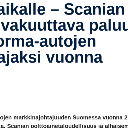
en vakuut­tava palu
orma-​autojen
a­jaksi vuonna
utojen markkinajohtajuuden Suomessa vuonna 2
a. Scanian polttoainetaloudellisuus ja alhaise