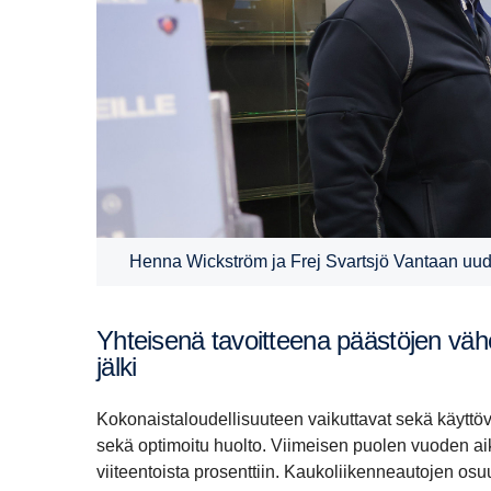
Henna Wickström ja Frej Svartsjö Vantaan uud
Yhtei­senä tavoit­teena päästöjen vähen­tä­minen ja koko kulje­tusalan pienempi hiili­ja­lan­
jälki
Kokonaistaloudellisuuteen vaikuttavat sekä käyttövoi
sekä optimoitu huolto. Viimeisen puolen vuoden a
viiteentoista prosenttiin. Kaukoliikenneautojen osu