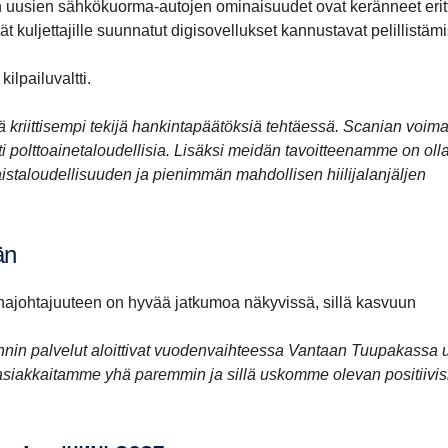
 uusien sähkökuorma-autojen ominaisuudet ovat keränneet erit
ät kuljettajille suunnatut digisovellukset kannustavat pelillistäm
kilpailuvaltti.
ä kriittisempi tekijä hankintapäätöksiä tehtäessä. Scanian voima
ti polttoainetaloudellisia. Lisäksi meidän tavoitteenamme on oll
aloudellisuuden ja pienimmän mahdollisen hiilijalanjäljen
än
ajohtajuuteen on hyvää jatkumoa näkyvissä, sillä kasvuun
n palvelut aloittivat vuodenvaihteessa Vantaan Tuupakassa 
asiakkaitamme yhä paremmin ja sillä uskomme olevan positiivis