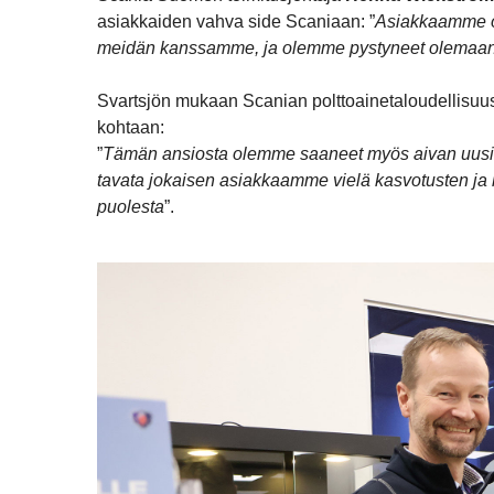
asiakkaiden vahva side Scaniaan: ”
Asiakkaamme ov
meidän kanssamme, ja olemme pystyneet olemaan
Svartsjön mukaan Scanian polttoainetaloudellisuus 
kohtaan:
”
Tämän ansiosta olemme saaneet myös aivan uusia a
tavata jokaisen asiakkaamme vielä kasvotusten ja 
puolesta
”.