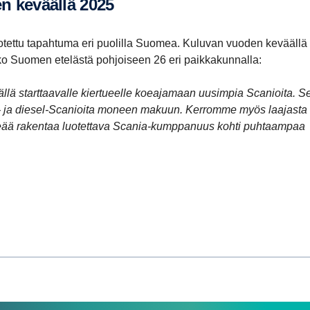
en keväällä 2025
otettu tapahtuma eri puolilla Suomea. Kuluvan vuoden keväällä
ko Suomen etelästä pohjoiseen 26 eri paikkakunnalla:
llä starttaavalle kiertueelle koeajamaan uusimpia Scanioita. S
su- ja diesel-Scanioita moneen makuun. Kerromme myös laajasta
keää rakentaa luotettava Scania-kumppanuus kohti puhtaampaa