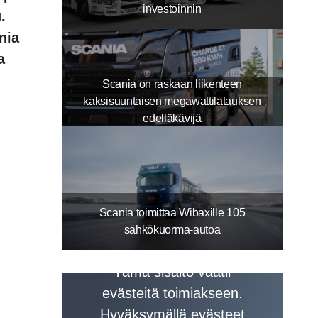
investoinnin
.
nia
a
Scania on raskaan liikenteen
kaksisuuntaisen megawattilatauksen
edelläkävijä
Scania toimittaa Wibaxille 105
sähkökuorma-autoa
Tämä sisältö vaatii
evästeitä toimiakseen.
Hyväksymällä evästeet