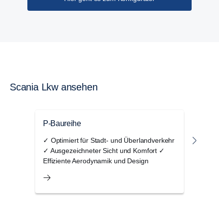
Scania Lkw ansehen
P-Baureihe
G-Ba
✓ Optimiert für Stadt- und Überlandverkehr
✓ Ko
✓ Ausgezeichneter Sicht und Komfort ✓
und F
Effiziente Aerodynamik und Design
Stau