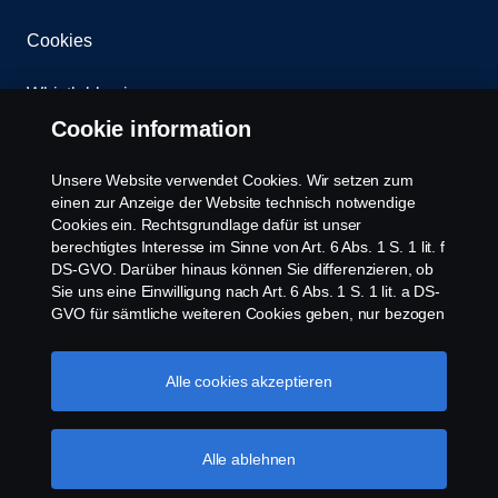
Cookies
Whistleblowing
Cookie information
Kontakt
Unsere Website verwendet Cookies. Wir setzen zum
Newsletter
einen zur Anzeige der Website technisch notwendige
Cookies ein. Rechtsgrundlage dafür ist unser
berechtigtes Interesse im Sinne von Art. 6 Abs. 1 S. 1 lit. f
Scania Cookie Richtlinie
DS-GVO. Darüber hinaus können Sie differenzieren, ob
Sie uns eine Einwilligung nach Art. 6 Abs. 1 S. 1 lit. a DS-
GVO für sämtliche weiteren Cookies geben, nur bezogen
auf bestimmte Cookie-Arten oder gar keine Einwilligung.
Diese Einwilligung ist freiwillig und kann jederzeit mit
Zukunftswirkung widerrufen werden. Unsere Anbieter
Alle cookies akzeptieren
verarbeiten Ihre personenbezogenen Daten auch in den
USA. Eine Datenübermittlung an Unternehmen in den
© Copyright Scania 2026 | Alle Rechte vorbehalten.
USA erfolgt auf der Grundlage eines
Alle ablehnen
Scania Deutschland GmbH, August-Horch-Straße
Angemessenheitsbeschlusses der Europäischen
10, 56070 Koblenz, Tel. +49 261 897 0, Fax +49
Kommission im Sinne von Art. 45 Abs. 3 DS-GVO, worin