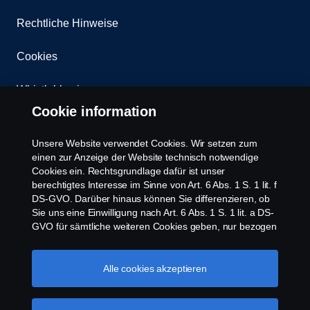
Rechtliche Hinweise
Cookies
Whistleblowing
Cookie information
Kontakt
Unsere Website verwendet Cookies. Wir setzen zum
Newsletter
einen zur Anzeige der Website technisch notwendige
Cookies ein. Rechtsgrundlage dafür ist unser
berechtigtes Interesse im Sinne von Art. 6 Abs. 1 S. 1 lit. f
Scania Cookie Richtlinie
DS-GVO. Darüber hinaus können Sie differenzieren, ob
Sie uns eine Einwilligung nach Art. 6 Abs. 1 S. 1 lit. a DS-
GVO für sämtliche weiteren Cookies geben, nur bezogen
auf bestimmte Cookie-Arten oder gar keine Einwilligung.
Diese Einwilligung ist freiwillig und kann jederzeit mit
Zukunftswirkung widerrufen werden. Unsere Anbieter
Alle cookies akzeptieren
verarbeiten Ihre personenbezogenen Daten auch in den
USA. Eine Datenübermittlung an Unternehmen in den
© Copyright Scania 2026 | Alle Rechte vorbehalten.
USA erfolgt auf der Grundlage eines