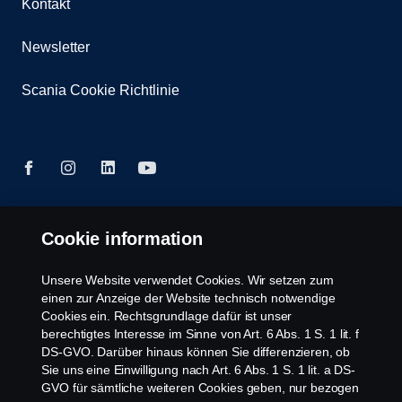
Kontakt
Newsletter
Scania Cookie Richtlinie
Cookie information
© Copyright Scania 2026 | Alle Rechte vorbehalten.
Scania Deutschland GmbH, August-Horch-Straße
10, 56070 Koblenz, Tel. +49 261 897 0, Fax +49
Unsere Website verwendet Cookies. Wir setzen zum
261 897 7 203.
einen zur Anzeige der Website technisch notwendige
Cookies ein. Rechtsgrundlage dafür ist unser
berechtigtes Interesse im Sinne von Art. 6 Abs. 1 S. 1 lit. f
DS-GVO. Darüber hinaus können Sie differenzieren, ob
Sie uns eine Einwilligung nach Art. 6 Abs. 1 S. 1 lit. a DS-
GVO für sämtliche weiteren Cookies geben, nur bezogen