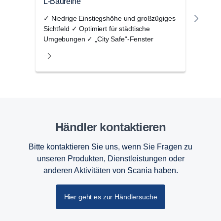
L-Baureihe
P-Ba
✓ Niedrige Einstiegshöhe und großzügiges
✓ Op
Sichtfeld ✓ Optimiert für städtische
✓ Au
Umgebungen ✓ „City Safe“-Fenster
Effi
Händler kontak­tieren
Bitte kontaktieren Sie uns, wenn Sie Fragen zu
unseren Produkten, Dienstleistungen oder
anderen Aktivitäten von Scania haben.
Hier geht es zur Händlersuche