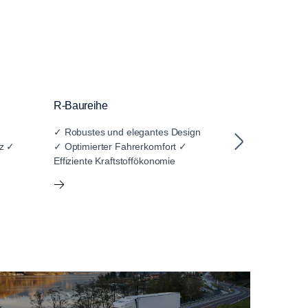
R-Baureihe
S-Baureihe
✓ Robustes und elegantes Design
✓ Luxuriöses 
tz ✓
✓ Optimierter Fahrerkomfort ✓
Interieur ✓ Opt
Effiziente Kraftstoffökonomie
Fahrerposition 
Aerodynamik