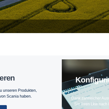
ieren
Konfi­gu
zu unseren Produkten,
 von Scania haben.
Dank zahlreicher Aus
Sie Ihren Lkw nach 