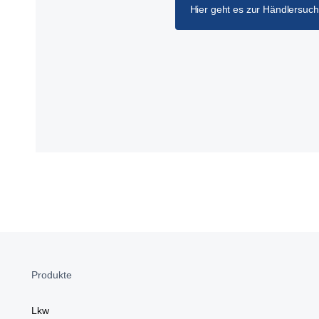
Hier geht es zur Händlersuc
Produkte
Lkw