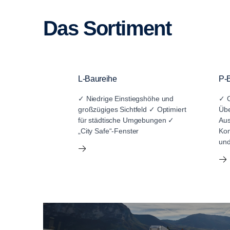
Das Sorti­ment
L-Baureihe
P-
✓ Niedrige Einstiegshöhe und
✓ O
großzügiges Sichtfeld ✓ Optimiert
Übe
für städtische Umgebungen ✓
Aus
„City Safe“-Fenster
Kom
und