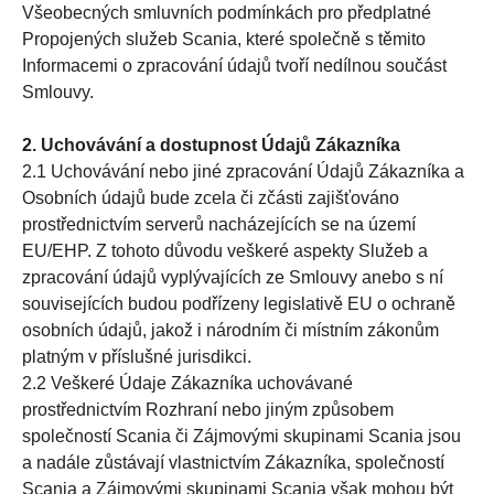
Všeobecných smluvních podmínkách pro předplatné
Propojených služeb Scania, které společně s těmito
Informacemi o zpracování údajů tvoří nedílnou součást
Smlouvy.
2. Uchovávání a dostupnost Údajů Zákazníka
2.1 Uchovávání nebo jiné zpracování Údajů Zákazníka a
Osobních údajů bude zcela či zčásti zajišťováno
prostřednictvím serverů nacházejících se na území
EU/EHP. Z tohoto důvodu veškeré aspekty Služeb a
zpracování údajů vyplývajících ze Smlouvy anebo s ní
souvisejících budou podřízeny legislativě EU o ochraně
osobních údajů, jakož i národním či místním zákonům
platným v příslušné jurisdikci.
2.2 Veškeré Údaje Zákazníka uchovávané
prostřednictvím Rozhraní nebo jiným způsobem
společností Scania či Zájmovými skupinami Scania jsou
a nadále zůstávají vlastnictvím Zákazníka, společností
Scania a Zájmovými skupinami Scania však mohou být