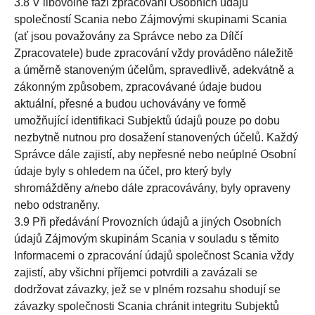
3.8 V libovolné fázi zpracování Osobních údajů
společností Scania nebo Zájmovými skupinami Scania
(ať jsou považovány za Správce nebo za Dílčí
Zpracovatele) bude zpracování vždy prováděno náležitě
a úměrně stanoveným účelům, spravedlivě, adekvátně a
zákonným způsobem, zpracovávané údaje budou
aktuální, přesné a budou uchovávány ve formě
umožňující identifikaci Subjektů údajů pouze po dobu
nezbytně nutnou pro dosažení stanovených účelů. Každý
Správce dále zajistí, aby nepřesné nebo neúplné Osobní
údaje byly s ohledem na účel, pro který byly
shromážděny a/nebo dále zpracovávány, byly opraveny
nebo odstraněny.
3.9 Při předávání Provozních údajů a jiných Osobních
údajů Zájmovým skupinám Scania v souladu s těmito
Informacemi o zpracování údajů společnost Scania vždy
zajistí, aby všichni příjemci potvrdili a zavázali se
dodržovat závazky, jež se v plném rozsahu shodují se
závazky společnosti Scania chránit integritu Subjektů