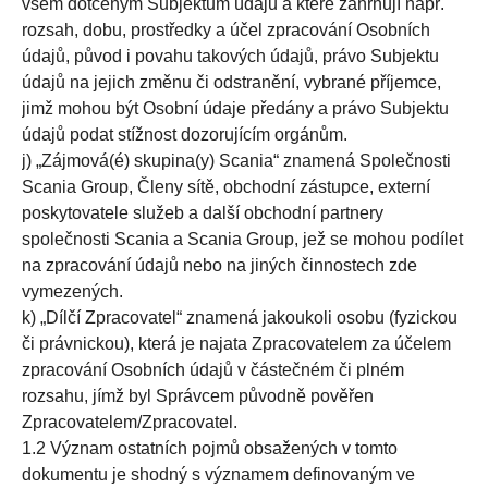
všem dotčeným Subjektům údajů a které zahrnují např.
rozsah, dobu, prostředky a účel zpracování Osobních
údajů, původ i povahu takových údajů, právo Subjektu
údajů na jejich změnu či odstranění, vybrané příjemce,
jimž mohou být Osobní údaje předány a právo Subjektu
údajů podat stížnost dozorujícím orgánům.
j) „Zájmová(é) skupina(y) Scania“ znamená Společnosti
Scania Group, Členy sítě, obchodní zástupce, externí
poskytovatele služeb a další obchodní partnery
společnosti Scania a Scania Group, jež se mohou podílet
na zpracování údajů nebo na jiných činnostech zde
vymezených.
k) „Dílčí Zpracovatel“ znamená jakoukoli osobu (fyzickou
či právnickou), která je najata Zpracovatelem za účelem
zpracování Osobních údajů v částečném či plném
rozsahu, jímž byl Správcem původně pověřen
Zpracovatelem/Zpracovatel.
1.2 Význam ostatních pojmů obsažených v tomto
dokumentu je shodný s významem definovaným ve