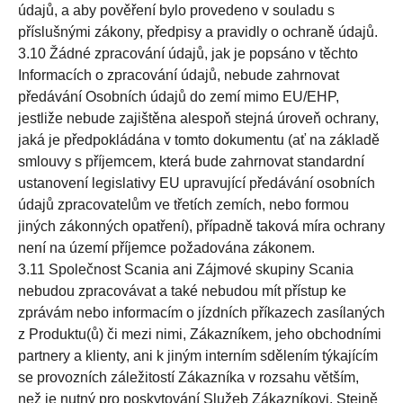
údajů, a aby pověření bylo provedeno v souladu s
příslušnými zákony, předpisy a pravidly o ochraně údajů.
3.10 Žádné zpracování údajů, jak je popsáno v těchto
Informacích o zpracování údajů, nebude zahrnovat
předávání Osobních údajů do zemí mimo EU/EHP,
jestliže nebude zajištěna alespoň stejná úroveň ochrany,
jaká je předpokládána v tomto dokumentu (ať na základě
smlouvy s příjemcem, která bude zahrnovat standardní
ustanovení legislativy EU upravující předávání osobních
údajů zpracovatelům ve třetích zemích, nebo formou
jiných zákonných opatření), případně taková míra ochrany
není na území příjemce požadována zákonem.
3.11 Společnost Scania ani Zájmové skupiny Scania
nebudou zpracovávat a také nebudou mít přístup ke
zprávám nebo informacím o jízdních příkazech zasílaných
z Produktu(ů) či mezi nimi, Zákazníkem, jeho obchodními
partnery a klienty, ani k jiným interním sdělením týkajícím
se provozních záležitostí Zákazníka v rozsahu větším,
než je nutný pro poskytování Služeb Zákazníkovi. Stejně