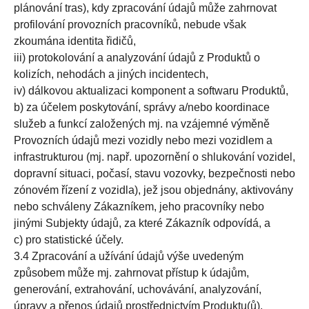
plánování tras), kdy zpracování údajů může zahrnovat
profilování provozních pracovníků, nebude však
zkoumána identita řidičů,
iii) protokolování a analyzování údajů z Produktů o
kolizích, nehodách a jiných incidentech,
iv) dálkovou aktualizaci komponent a softwaru Produktů,
b) za účelem poskytování, správy a/nebo koordinace
služeb a funkcí založených mj. na vzájemné výměně
Provozních údajů mezi vozidly nebo mezi vozidlem a
infrastrukturou (mj. např. upozornění o shlukování vozidel,
dopravní situaci, počasí, stavu vozovky, bezpečnosti nebo
zónovém řízení z vozidla), jež jsou objednány, aktivovány
nebo schváleny Zákazníkem, jeho pracovníky nebo
jinými Subjekty údajů, za které Zákazník odpovídá, a
c) pro statistické účely.
3.4 Zpracování a užívání údajů výše uvedeným
způsobem může mj. zahrnovat přístup k údajům,
generování, extrahování, uchovávání, analyzování,
úpravy a přenos údajů prostřednictvím Produktu(ů),