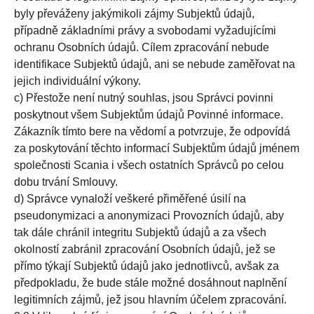
byly převáženy jakýmikoli zájmy Subjektů údajů,
případně základními právy a svobodami vyžadujícími
ochranu Osobních údajů. Cílem zpracování nebude
identifikace Subjektů údajů, ani se nebude zaměřovat na
jejich individuální výkony.
c) Přestože není nutný souhlas, jsou Správci povinni
poskytnout všem Subjektům údajů Povinné informace.
Zákazník tímto bere na vědomí a potvrzuje, že odpovídá
za poskytování těchto informací Subjektům údajů jménem
společnosti Scania i všech ostatních Správců po celou
dobu trvání Smlouvy.
d) Správce vynaloží veškeré přiměřené úsilí na
pseudonymizaci a anonymizaci Provozních údajů, aby
tak dále chránil integritu Subjektů údajů a za všech
okolností zabránil zpracování Osobních údajů, jež se
přímo týkají Subjektů údajů jako jednotlivců, avšak za
předpokladu, že bude stále možné dosáhnout naplnění
legitimních zájmů, jež jsou hlavním účelem zpracování.