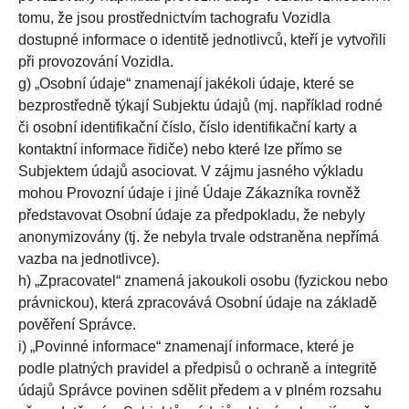
tomu, že jsou prostřednictvím tachografu Vozidla
dostupné informace o identitě jednotlivců, kteří je vytvořili
při provozování Vozidla.
g) „Osobní údaje“ znamenají jakékoli údaje, které se
bezprostředně týkají Subjektu údajů (mj. například rodné
či osobní identifikační číslo, číslo identifikační karty a
kontaktní informace řidiče) nebo které lze přímo se
Subjektem údajů asociovat. V zájmu jasného výkladu
mohou Provozní údaje i jiné Údaje Zákazníka rovněž
představovat Osobní údaje za předpokladu, že nebyly
anonymizovány (tj. že nebyla trvale odstraněna nepřímá
vazba na jednotlivce).
h) „Zpracovatel“ znamená jakoukoli osobu (fyzickou nebo
právnickou), která zpracovává Osobní údaje na základě
pověření Správce.
i) „Povinné informace“ znamenají informace, které je
podle platných pravidel a předpisů o ochraně a integritě
údajů Správce povinen sdělit předem a v plném rozsahu