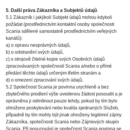
5. Další práva Zákazníka a Subjektů údajů
5.1 Zákazník i jakýkoli Subjekt údajů mohou kdykoli
požádat (prostřednictvím kontaktní osoby společnosti
Scania sdělené samostatně prostřednictvím veřejných
kanálů):
a) o opravu nesprávných údajů,
b) o odstranění svých údajů,
c) o strojově čitelné kopie svých Osobních údajů
zpracovávaných společností Scania a/nebo o přímé
předání těchto údajů určeným třetím stranám a
d) o omezení zpracování svých údajů.
5.2 Společnost Scania je povinna urychleně a bez
zbytečného prodlení výše uvedenou žádost posoudit a je
oprávněna ji odmítnout pouze tehdy, pokud by tím bylo
ohroženo poskytování nebo kvalita sjednaných Služeb,
případně by tím mohly být jinak ohroženy legitimní zájmy
Zákazníka, společnosti Scania nebo Zájmových skupin
Scania. Při posuzování je společnost Scania povinna se