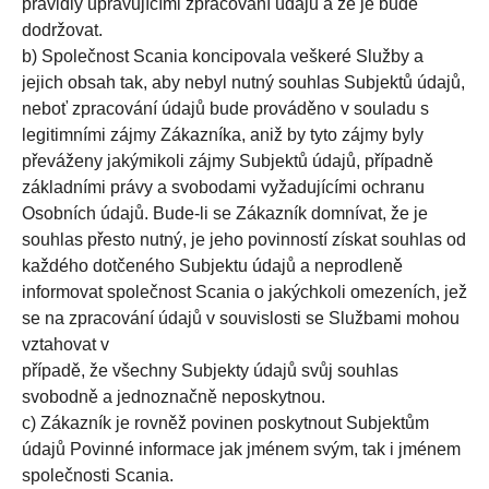
pravidly upravujícími zpracování údajů a že je bude
dodržovat.
b) Společnost Scania koncipovala veškeré Služby a
jejich obsah tak, aby nebyl nutný souhlas Subjektů údajů,
neboť zpracování údajů bude prováděno v souladu s
legitimními zájmy Zákazníka, aniž by tyto zájmy byly
převáženy jakýmikoli zájmy Subjektů údajů, případně
základními právy a svobodami vyžadujícími ochranu
Osobních údajů. Bude-li se Zákazník domnívat, že je
souhlas přesto nutný, je jeho povinností získat souhlas od
každého dotčeného Subjektu údajů a neprodleně
informovat společnost Scania o jakýchkoli omezeních, jež
se na zpracování údajů v souvislosti se Službami mohou
vztahovat v
případě, že všechny Subjekty údajů svůj souhlas
svobodně a jednoznačně neposkytnou.
c) Zákazník je rovněž povinen poskytnout Subjektům
údajů Povinné informace jak jménem svým, tak i jménem
společnosti Scania.