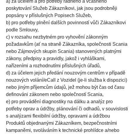
a) za účelem a pro potřeby řádného a včasného
poskytování Služeb Zákazníkovi, jak jsou podrobněji
popsány v příslušných Popisech Služeb,
b) pro potřeby plnění dalších povinností vůči Zákazníkovi
podle Smlouvy,
c) v rozsahu nezbytném pro vyhovění zákonným
požadavkům (ať na straně Zákazníka, společnosti Scania
nebo Zájmových skupin Scania) stanovených platnými
zákony, předpisy a pravidly, jakož i vyhláškami,
nařízeními a rozhodnutími příslušných úřadů,
d) za účelem jejich předání nouzovým centrům v případě
nouzových volání/eCall z Vozidel (je-li služba k dispozici)
nebo jiným příjemcům údajů, jež mohou být čas od času
definováni zákonem nebo společností Scania,
e) pro provádění diagnostiky na dálku a analýz pro
potřeby oprav a údržby, plánování či odhadů, v souvislosti
s analýzami flexibilní údržby, opravami a údržbou
Produktů objednanými Zákazníkem, bezpečnostními
kampaněmi, svoláváním k technické prohlídce a/nebo