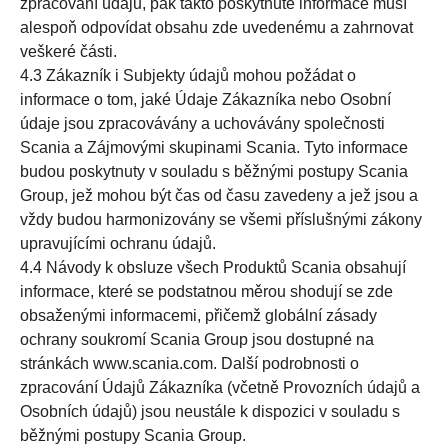
zpracování údajů, pak takto poskytnuté informace musí
alespoň odpovídat obsahu zde uvedenému a zahrnovat
veškeré části.
4.3 Zákazník i Subjekty údajů mohou požádat o
informace o tom, jaké Údaje Zákazníka nebo Osobní
údaje jsou zpracovávány a uchovávány společnosti
Scania a Zájmovými skupinami Scania. Tyto informace
budou poskytnuty v souladu s běžnými postupy Scania
Group, jež mohou být čas od času zavedeny a jež jsou a
vždy budou harmonizovány se všemi příslušnými zákony
upravujícími ochranu údajů.
4.4 Návody k obsluze všech Produktů Scania obsahují
informace, které se podstatnou měrou shodují se zde
obsaženými informacemi, přičemž globální zásady
ochrany soukromí Scania Group jsou dostupné na
stránkách www.scania.com. Další podrobnosti o
zpracování Údajů Zákazníka (včetně Provozních údajů a
Osobních údajů) jsou neustále k dispozici v souladu s
běžnými postupy Scania Group.