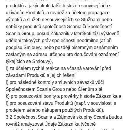
produktů a jakýchkoli dalších služeb souvisejících s
užíváním Produktů, a rovněž za účelem propagace
výrobků a služeb nesouvisejících se Službami nebo
nabídky produktů společnosti Scania či Společností
Scania Group, pokud Zákazník v kterékoli fázi výslovně
udělení takových práv společnosti neodmítne (ať při
podpisu Smlouvy, nebo později písemným oznámením
zaslaným na adresu určenou pro doručování oznámení
týkajících se Smlouvy),
i) za účelem rychlé reakce na včasná varování před
závadami Produktů a jejich řešení,
j) pro následné kontroly smluvních závazků vůči
Společnostem Scania Group nebo Členům sítě,
k) pro posuzování bonity a prověrky historie Zákazníka a
l) pro posuzování stavu Produktů (např. v souvislosti s
prodejem a/nebo nákupem použitých Produktů).
3.2 Společnost Scania a Zájmové skupiny Scania budou
rovněž analyzovat Údaje Zákazníka (včetně