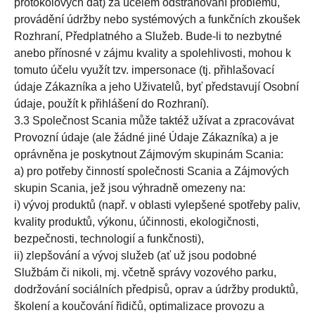
protokolových dat) za účelem odstraňování problémů,
provádění údržby nebo systémových a funkčních zkoušek
Rozhraní, Předplatného a Služeb. Bude-li to nezbytné
anebo přínosné v zájmu kvality a spolehlivosti, mohou k
tomuto účelu využít tzv. impersonace (tj. přihlašovací
údaje Zákazníka a jeho Uživatelů, byť představují Osobní
údaje, použít k přihlášení do Rozhraní).
3.3 Společnost Scania může taktéž užívat a zpracovávat
Provozní údaje (ale žádné jiné Údaje Zákazníka) a je
oprávněna je poskytnout Zájmovým skupinám Scania:
a) pro potřeby činností společnosti Scania a Zájmových
skupin Scania, jež jsou výhradně omezeny na:
i) vývoj produktů (např. v oblasti vylepšené spotřeby paliv,
kvality produktů, výkonu, účinnosti, ekologičnosti,
bezpečnosti, technologií a funkčnosti),
ii) zlepšování a vývoj služeb (ať už jsou podobné
Službám či nikoli, mj. včetně správy vozového parku,
dodržování sociálních předpisů, oprav a údržby produktů,
školení a koučování řidičů, optimalizace provozu a