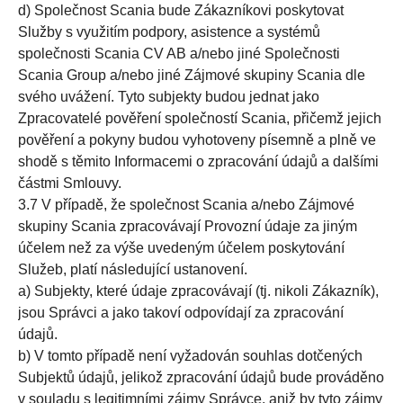
d) Společnost Scania bude Zákazníkovi poskytovat
Služby s využitím podpory, asistence a systémů
společnosti Scania CV AB a/nebo jiné Společnosti
Scania Group a/nebo jiné Zájmové skupiny Scania dle
svého uvážení. Tyto subjekty budou jednat jako
Zpracovatelé pověření společností Scania, přičemž jejich
pověření a pokyny budou vyhotoveny písemně a plně ve
shodě s těmito Informacemi o zpracování údajů a dalšími
částmi Smlouvy.
3.7 V případě, že společnost Scania a/nebo Zájmové
skupiny Scania zpracovávají Provozní údaje za jiným
účelem než za výše uvedeným účelem poskytování
Služeb, platí následující ustanovení.
a) Subjekty, které údaje zpracovávají (tj. nikoli Zákazník),
jsou Správci a jako takoví odpovídají za zpracování
údajů.
b) V tomto případě není vyžadován souhlas dotčených
Subjektů údajů, jelikož zpracování údajů bude prováděno
v souladu s legitimními zájmy Správce, aniž by tyto zájmy