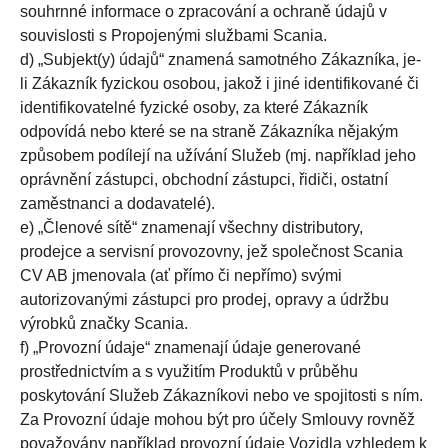
souhrnné informace o zpracování a ochraně údajů v
souvislosti s Propojenými službami Scania.
d) „Subjekt(y) údajů“ znamená samotného Zákazníka, je-
li Zákazník fyzickou osobou, jakož i jiné identifikované či
identifikovatelné fyzické osoby, za které Zákazník
odpovídá nebo které se na straně Zákazníka nějakým
způsobem podílejí na užívání Služeb (mj. například jeho
oprávnění zástupci, obchodní zástupci, řidiči, ostatní
zaměstnanci a dodavatelé).
e) „Členové sítě“ znamenají všechny distributory,
prodejce a servisní provozovny, jež společnost Scania
CV AB jmenovala (ať přímo či nepřímo) svými
autorizovanými zástupci pro prodej, opravy a údržbu
výrobků značky Scania.
f) „Provozní údaje“ znamenají údaje generované
prostřednictvím a s využitím Produktů v průběhu
poskytování Služeb Zákazníkovi nebo ve spojitosti s ním.
Za Provozní údaje mohou být pro účely Smlouvy rovněž
považovány například provozní údaje Vozidla vzhledem k