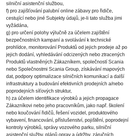
silniční asistenční službou,
f) pro zajišťování palubní online zábavy pro řidiče,
cestující nebo jiné Subjekty údajů, je-li tato služba jimi
vyžádána,
g) pro určení polohy výlučně za účelem zajištění
bezpečnostních kampaní a svolávání k technické
prohlídce, monitorování Produktů od jejich prodeje až po
jejich dodání, vyhledávání odcizených nebo ztracených
Produktů vlastněných Zákazníkem, společností Scania
nebo Společnostmi Scania Group, získávání mapových
dat, podpory optimalizace silničních komunikací a další
infrastruktury a budování efektivních prodejních a/nebo
poprodejních síťových struktur,
h) za účelem identifikace výrobků a jejich propagace
Zákazníkovi nebo jeho pracovníkům, jako např. školení
nebo koučování řidičů, řešení vozidel, produktového
vybavení, financování, příslušenství, pojištění, poprodejní
kontroly výrobků, správy vozového parku, silniční
asistenční služby, plánů oprav a údržby, záručních