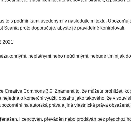
hlasíte s podmínkami uvedenými v následujícím textu. Upozorňu
t Scania proto doporučuje, abyste je pravidelně kontrolovali.
.2.2021
ezákonnými, neplatnými nebo neúčinnými, nebude tím nijak dot
e Creative Commons 3.0. Znamená to, že můžete prohlížet, kopíro
se nejedná o komerční využití obsahu jako takového, že v souvi
pozornění na autorská práva a jiná vlastnická práva obsažená
přenášen, licencován, převáděn nebo prodáván bez předchozíh