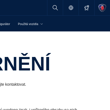
igurátor
Použitá vozidla
RNĚNÍ
te kontaktovat.
í uvedeno jinak, i veškerého obsahu na nich