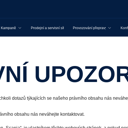
Kampaně
Prodejní a servisní síť
Provozování přepravy
Konf
VNÍ UPOZO
chkoli dotazů týkajících se našeho právního obsahu nás neváhej
rávního obsahu nás neváhejte kontaktovat.
n „Scania“, je vlastníkem těchto webových stránek, a pokud nen