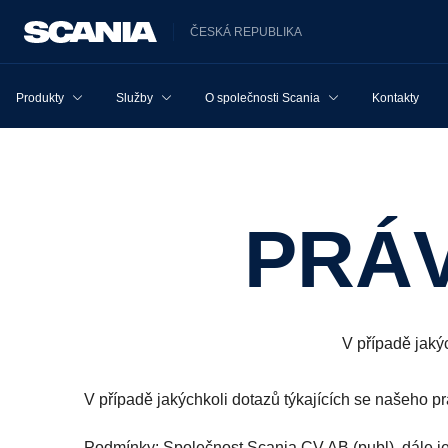
ČESKÁ REPUBLIKA
Produkty
Služby
O společnosti Scania
Kontakty
PRÁ
V případě jaký
V případě jakýchkoli dotazů týkajících se našeho p
Podmínky: Společnost Scania CV AB (publ), dále je