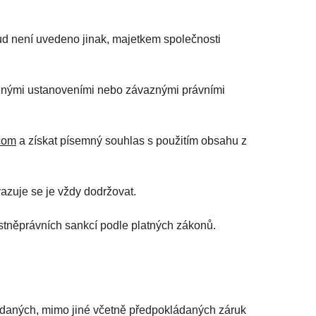
kud není uvedeno jinak, majetkem společnosti
edenými ustanoveními nebo závaznými právními
com
a získat písemný souhlas s použitím obsahu z
azuje se je vždy dodržovat.
stněprávních sankcí podle platných zákonů.
kládaných, mimo jiné včetně předpokládaných záruk