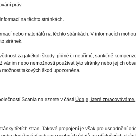
ování práv.
nformací na těchto stránkách.
ormací nebo materiálů na těchto stránkách. V informacích moho
to stránek.
dnost za jakékoli škody, přímé či nepřímé, sankčně kompenzo
užíváním nebo nemožností používat tyto stránky nebo jejich obsa
 na možnost takových škod upozorněna.
polečností Scania naleznete v části
Údaje, které zpracováváme.
ánky třetích stran. Takové propojení je však pro usnadnění or
 nebo dodržování ochrany osobních údajů na příslušných strán