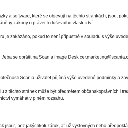
zky a software, které se objevují na těchto stránkách, jsou, po
ráněny zákony o právech duševního vlastnictví.
twaru je zakázáno, pokud to není přípustné v souladu s výše uv
e třeba se obrátit na Scania Image Desk
cer.marketing@scania.
lečnosti Scania uživatel přijímá výše uvedené podmínky a zav
álu z těchto stránek může být předmětem občanskoprávních i tre
nictví vymáhat v plném rozsahu.
jak jsou“, bez jakýchkoli záruk, ať už výslovných nebo předpo