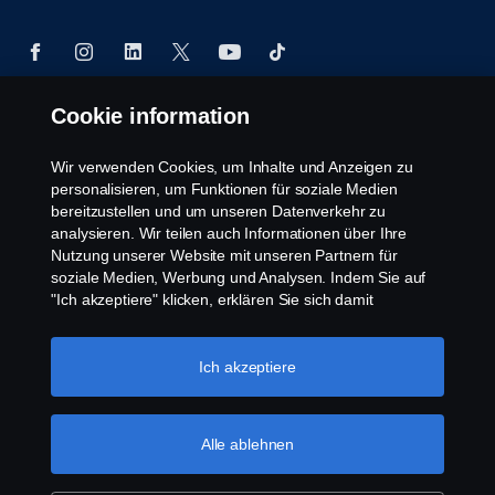
Cookie information
© Copyright Scania 2025 All rights reserved. Scania
CV AB (publ), SE-151 87 Södertälje, Sweden, Tel:
Wir verwenden Cookies, um Inhalte und Anzeigen zu
+46-8-55 38 10 00, Fax: +46-8-55 38 10 37.
personalisieren, um Funktionen für soziale Medien
bereitzustellen und um unseren Datenverkehr zu
analysieren. Wir teilen auch Informationen über Ihre
Nutzung unserer Website mit unseren Partnern für
soziale Medien, Werbung und Analysen. Indem Sie auf
"Ich akzeptiere" klicken, erklären Sie sich damit
einverstanden, dass alle Cookies verwendet und die
Informationen weitergegeben werden. Sie können Ihre
Cookies auch verwalten, indem Sie auf die "Cookie-
Ich akzeptiere
Einstellungen" klicken und die Kategorien auswählen, die
Sie akzeptieren möchten. Für eine detailliertere
Erklärung, wie wir Cookies verwenden, besuchen Sie
Alle ablehnen
bitte unseren Abschnitt über Cookies, den Sie durch
Klicken auf den Link unter diesem Text finden