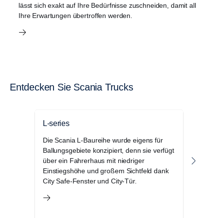
lässt sich exakt auf Ihre Bedürfnisse zuschneiden, damit all
Ihre Erwartungen übertroffen werden.
Entdecken Sie Scania Trucks
L-series
P-Ba
Die Scania L-Baureihe wurde eigens für
Das 
Ballungsgebiete konzipiert, denn sie verfügt
Baure
über ein Fahrerhaus mit niedriger
sowoh
Einstiegshöhe und großem Sichtfeld dank
auch
City Safe-Fenster und City-Tür.
Lösu
bei 
hat s