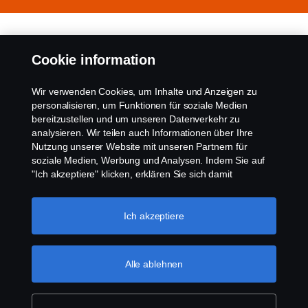
Produkte
Cookie information
Wir verwenden Cookies, um Inhalte und Anzeigen zu
Dienstleistungen
personalisieren, um Funktionen für soziale Medien
bereitzustellen und um unseren Datenverkehr zu
analysieren. Wir teilen auch Informationen über Ihre
Über Scania
Nutzung unserer Website mit unseren Partnern für
soziale Medien, Werbung und Analysen. Indem Sie auf
"Ich akzeptiere" klicken, erklären Sie sich damit
einverstanden, dass alle Cookies verwendet und die
Scania in Your Region:
Schweiz
Informationen weitergegeben werden. Sie können Ihre
Cookies auch verwalten, indem Sie auf die "Cookie-
Ich akzeptiere
Einstellungen" klicken und die Kategorien auswählen, die
Sie akzeptieren möchten. Für eine detailliertere
Erklärung, wie wir Cookies verwenden, besuchen Sie
Alle ablehnen
Datenschutzerklärung
bitte unseren Abschnitt über Cookies, den Sie durch
Klicken auf den Link unter diesem Text finden
können.
Weitere Informationen zum Datenschutz
Rechtlicher Hinweis