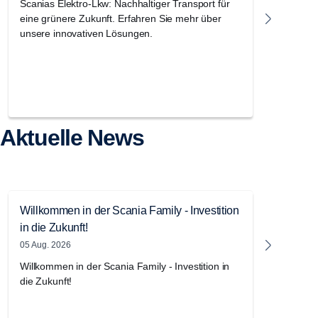
Scanias Elektro-Lkw: Nachhaltiger Transport für
Die Scan
eine grünere Zukunft. Erfahren Sie mehr über
Ballungs
unsere innovativen Lösungen.
ein Fahr
großem 
City-Tür
Aktuelle News
Willkommen in der Scania Family - Investition
Das neu
in die Zukunft!
das Me
können 
05 Aug. 2026
22 Juni 
Willkommen in der Scania Family - Investition in
die Zukunft!
Das neu
Megawat
sofort b