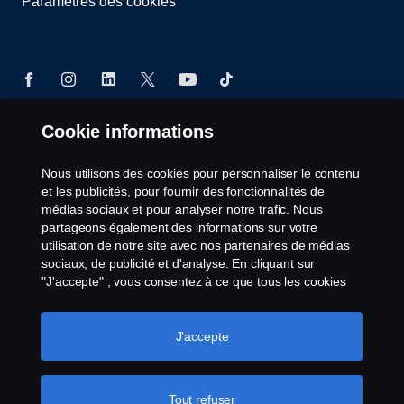
Paramètres des cookies
Cookie informations
© Copyright Scania 2025 All rights reserved. Scania
CV AB (publ), SE-151 87 Södertälje, Sweden, Tel:
Nous utilisons des cookies pour personnaliser le contenu
+46-8-55 38 10 00, Fax: +46-8-55 38 10 37.
et les publicités, pour fournir des fonctionnalités de
médias sociaux et pour analyser notre trafic. Nous
partageons également des informations sur votre
utilisation de notre site avec nos partenaires de médias
sociaux, de publicité et d'analyse. En cliquant sur
"J'accepte" , vous consentez à ce que tous les cookies
soient utilisés et que les informations soient partagées.
Vous pouvez également gérer vos cookies en cliquant
sur "Paramètres des cookies" et en sélectionnant les
J'accepte
catégories que vous souhaitez accepter. Pour une
explication plus détaillée de la manière dont nous
utilisons les cookies, veuillez consulter notre section sur
Tout refuser