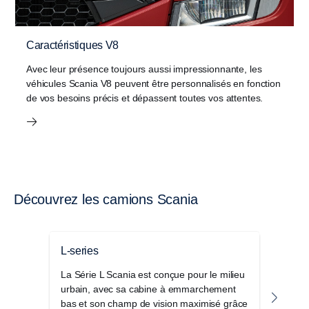
Caractéristiques V8
Avec leur présence toujours aussi impressionnante, les
véhicules Scania V8 peuvent être personnalisés en fonction
de vos besoins précis et dépassent toutes vos attentes.
Découvrez les camions Scania
L-series
Séri
La Série L Scania est conçue pour le milieu
Le S
urbain, avec sa cabine à emmarchement
de ca
bas et son champ de vision maximisé grâce
les a