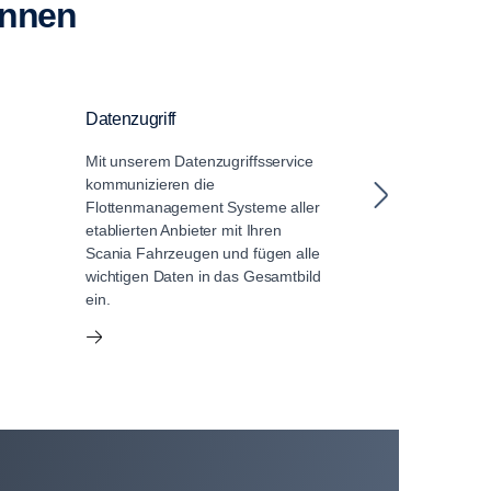
ennen
Datenzugriff
Fahrstilanaly
Mit unserem Datenzugriffsservice
Die Fahrstilana
kommunizieren die
analysiert fair 
Flottenmanagement Systeme aller
Fahrleistung de
etablierten Anbieter mit Ihren
Tipps zu
Scania Fahrzeugen und fügen alle
Verbesserungsm
wichtigen Daten in das Gesamtbild
ein.