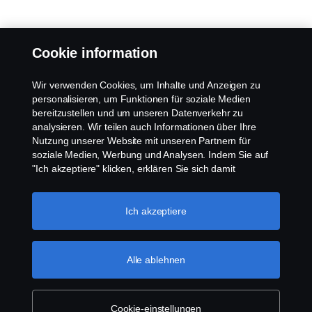
Cookie information
Wir verwenden Cookies, um Inhalte und Anzeigen zu
personalisieren, um Funktionen für soziale Medien
bereitzustellen und um unseren Datenverkehr zu
analysieren. Wir teilen auch Informationen über Ihre
Nutzung unserer Website mit unseren Partnern für
soziale Medien, Werbung und Analysen. Indem Sie auf
"Ich akzeptiere" klicken, erklären Sie sich damit
einverstanden, dass alle Cookies verwendet und die
Informationen weitergegeben werden. Sie können Ihre
Cookies auch verwalten, indem Sie auf die "Cookie-
Ich akzeptiere
Einstellungen" klicken und die Kategorien auswählen, die
Sie akzeptieren möchten. Für eine detailliertere
Erklärung, wie wir Cookies verwenden, besuchen Sie
Alle ablehnen
bitte unseren Abschnitt über Cookies, den Sie durch
Klicken auf den Link unter diesem Text finden
können.
Weitere Informationen zum Datenschutz
Cookie-einstellungen