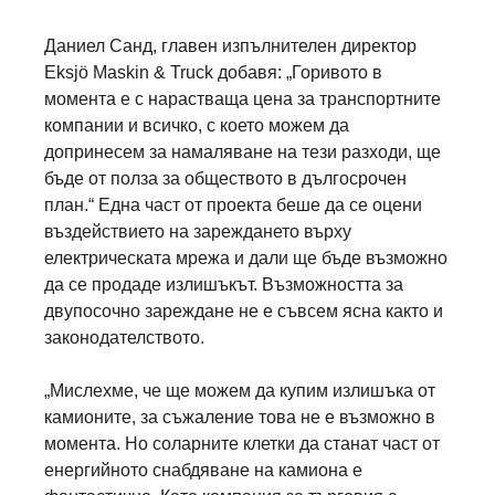
Даниел Санд, главен изпълнителен директор
Eksjö Maskin & Truck добавя: „Горивото в
момента е с нарастваща цена за транспортните
компании и всичко, с което можем да
допринесем за намаляване на тези разходи, ще
бъде от полза за обществото в дългосрочен
план.“ Една част от проекта беше да се оцени
въздействието на зареждането върху
електрическата мрежа и дали ще бъде възможно
да се продаде излишъкът. Възможността за
двупосочно зареждане не е съвсем ясна както и
законодателството.
„Мислехме, че ще можем да купим излишъка от
камионите, за съжаление това не е възможно в
момента. Но соларните клетки да станат част от
енергийното снабдяване на камиона е