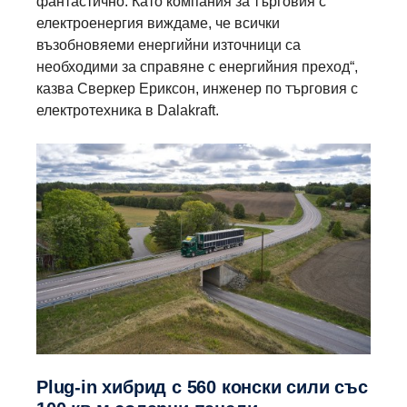
фантастично. Като компания за търговия с
електроенергия виждаме, че всички
възобновяеми енергийни източници са
необходими за справяне с енергийния преход“,
казва Сверкер Ериксон, инженер по търговия с
електротехника в Dalakraft.
Plug-in хибрид с 560 конски сили със