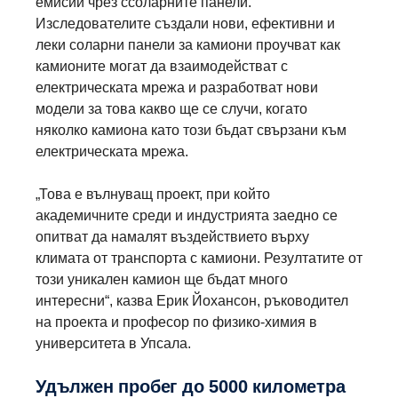
емисии чрез ссоларните панели.
Изследователите създали нови, ефективни и
леки соларни панели за камиони проучват как
камионите могат да взаимодействат с
електрическата мрежа и разработват нови
модели за това какво ще се случи, когато
няколко камиона като този бъдат свързани към
електрическата мрежа.
„Това е вълнуващ проект, при който
академичните среди и индустрията заедно се
опитват да намалят въздействието върху
климата от транспорта с камиони. Резултатите от
този уникален камион ще бъдат много
интересни“, казва Ерик Йохансон, ръководител
на проекта и професор по физико-химия в
университета в Упсала.
Удължен пробег до 5000 километра