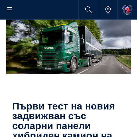
Първи тест на новия
задвижван със
соларни панели
хибриден камион на