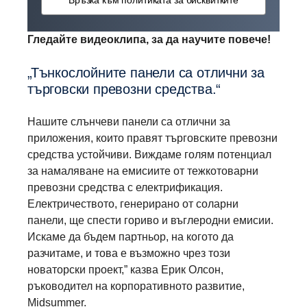
Връзка към политиката за бисквитките
Гледайте видеоклипа, за да научите повече!
„Тънкослойните панели са отлични за
търговски превозни средства.“
Нашите слънчеви панели са отлични за
приложения, които правят търговските превозни
средства устойчиви. Виждаме голям потенциал
за намаляване на емисиите от тежкотоварни
превозни средства с електрификация.
Електричеството, генерирано от соларни
панели, ще спести гориво и въглеродни емисии.
Искаме да бъдем партньор, на когото да
разчитаме, и това е възможно чрез този
новаторски проект,” казва Ерик Олсон,
ръководител на корпоративното развитие,
Midsummer.