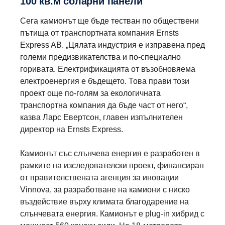
100 кв.м соларни панели
Сега камионът ще бъде тестван по обществени
пътища от транспортната компания Ernsts
Express AB. „Цялата индустрия е изправена пред
големи предизвикателства и по-специално
горивата. Електрификацията от възобновяема
електроенергия е бъдещето. Това прави този
проект още по-голям за екологичната
транспортна компания да бъде част от него“,
казва Ларс Евертсон, главен изпълнителен
директор на Ernsts Express.
Камионът със слънчева енергия е разработен в
рамките на изследователски проект, финансиран
от правителствената агенция за иновации
Vinnova, за разработване на камиони с ниско
въздействие върху климата благодарение на
слънчевата енергия. Камионът е plug-in хибрид с