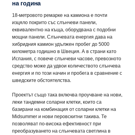
на година
18-метровото ремарке на камиона е почти
изцяло покрито със слънчеви панели,
еквивалентно на къща, оборудвана с подобни
мощни панели. Слънчевата енергия дава на
хибридния камион удължен пробег до 5000
километра годишно в Швеция. А в страни като
Испания, с повече слънчеви часове, превозното
средство може да удвои количеството слънчева
енергия и по този начин и пробега в сравнение с
шведските обстоятелства.
Проектът също така включва проучване на нови,
леки тандемни соларни клетки, които са
базирани на комбинация от соларни клетки на
Midsummer и нови перовскитни такива. Те
позволяват по-висока ефективност при
преобразуването на слънчевата светлина в