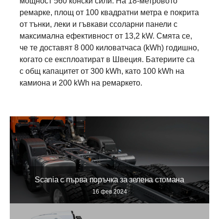
мощност 560 конски сили. На 18-метровото
ремарке, площ от 100 квадратни метра е покрита
от тънки, леки и гъвкави ссоларни панели с
максимална ефективност от 13,2 kW. Смята се,
че те доставят 8 000 киловатчаса (kWh) годишно,
когато се експлоатират в Швеция. Батериите са
с общ капацитет от 300 kWh, като 100 kWh на
камиона и 200 kWh на ремаркето.
Scania с първа поръчка за зелена стомана
16 фев 2024