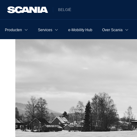
BELGIË
Producten
Services
e-Mobility Hub
Over Scania