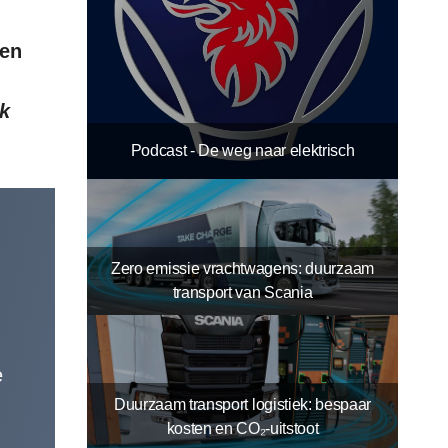
den
uk
Podcast - De weg naar elektrisch
Zero emissie vrachtwagens: duurzaam
transport van Scania
e
Duurzaam transport logistiek: bespaar
kosten en CO₂-uitstoot