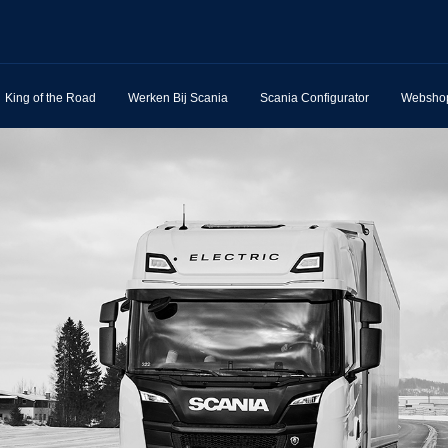
King of the Road
Werken Bij Scania
Scania Configurator
Websho