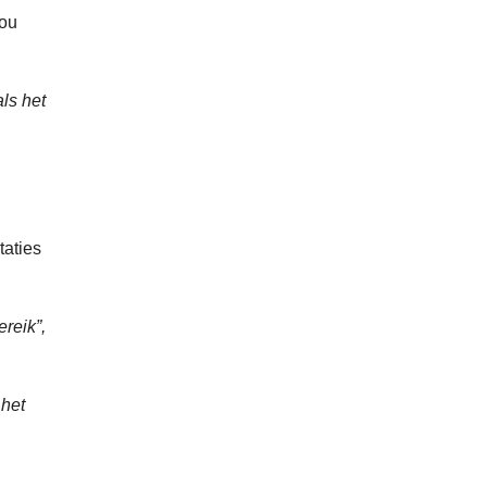
zou
ls het
taties
reik”,
 het