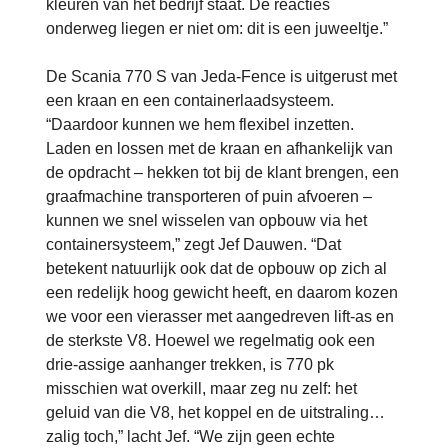
kleuren van het bedrijf staat. De reacties
onderweg liegen er niet om: dit is een juweeltje.”
De Scania 770 S van Jeda-Fence is uitgerust met
een kraan en een containerlaadsysteem.
“Daardoor kunnen we hem flexibel inzetten.
Laden en lossen met de kraan en afhankelijk van
de opdracht – hekken tot bij de klant brengen, een
graafmachine transporteren of puin afvoeren –
kunnen we snel wisselen van opbouw via het
containersysteem,” zegt Jef Dauwen. “Dat
betekent natuurlijk ook dat de opbouw op zich al
een redelijk hoog gewicht heeft, en daarom kozen
we voor een vierasser met aangedreven lift-as en
de sterkste V8. Hoewel we regelmatig ook een
drie-assige aanhanger trekken, is 770 pk
misschien wat overkill, maar zeg nu zelf: het
geluid van die V8, het koppel en de uitstraling…
zalig toch,” lacht Jef. “We zijn geen echte