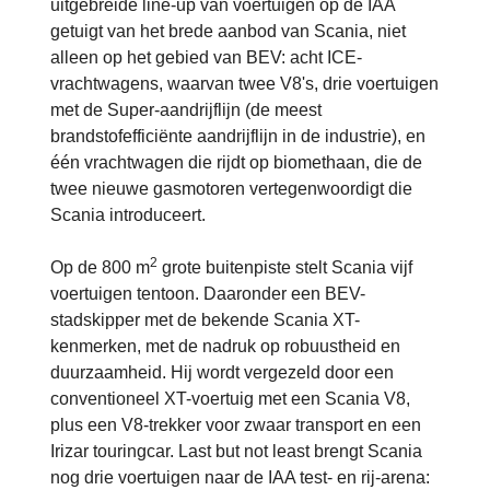
uitgebreide line-up van voertuigen op de IAA
getuigt van het brede aanbod van Scania, niet
alleen op het gebied van BEV: acht ICE-
vrachtwagens, waarvan twee V8's, drie voertuigen
met de Super-aandrijflijn (de meest
brandstofefficiënte aandrijflijn in de industrie), en
één vrachtwagen die rijdt op biomethaan, die de
twee nieuwe gasmotoren vertegenwoordigt die
Scania introduceert.
2
Op de 800 m
grote buitenpiste stelt Scania vijf
voertuigen tentoon. Daaronder een BEV-
stadskipper met de bekende Scania XT-
kenmerken, met de nadruk op robuustheid en
duurzaamheid. Hij wordt vergezeld door een
conventioneel XT-voertuig met een Scania V8,
plus een V8-trekker voor zwaar transport en een
Irizar touringcar. Last but not least brengt Scania
nog drie voertuigen naar de IAA test- en rij-arena: