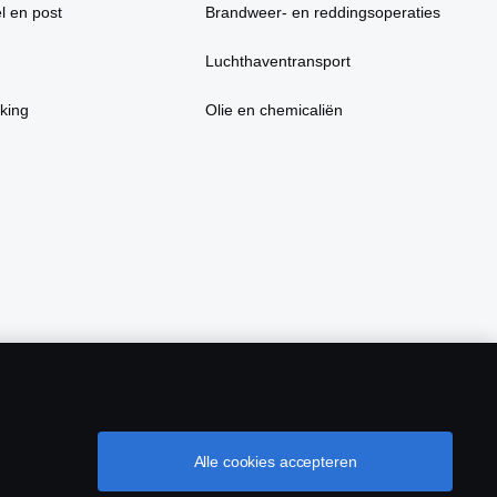
l en post
Brandweer- en reddingsoperaties
Luchthaventransport
king
Olie en chemicaliën
Alle cookies accepteren