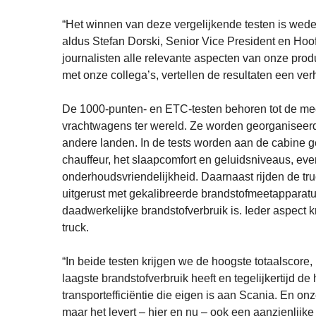
“Het winnen van deze vergelijkende testen is wede
aldus Stefan Dorski, Senior Vice President en Hoo
journalisten alle relevante aspecten van onze pr
met onze collega’s, vertellen de resultaten een ver
De 1000-punten- en ETC-testen behoren tot de me
vrachtwagens ter wereld. Ze worden georganiseerd
andere landen. In de tests worden aan de cabine 
chauffeur, het slaapcomfort en geluidsniveaus, ev
onderhoudsvriendelijkheid. Daarnaast rijden de t
uitgerust met gekalibreerde brandstofmeetapparatu
daadwerkelijke brandstofverbruik is. Ieder aspect k
truck.
“In beide testen krijgen we de hoogste totaalscore, 
laagste brandstofverbruik heeft en tegelijkertijd d
transportefficiëntie die eigen is aan Scania. En onz
maar het levert – hier en nu – ook een aanzienlijk