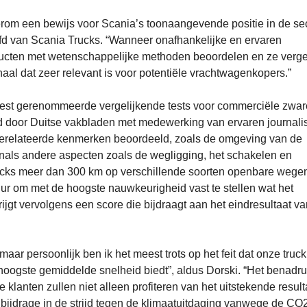
rom een bewijs voor Scania’s toonaangevende positie in de sec
fd van Scania Trucks. “Wanneer onafhankelijke en ervaren
oducten met wetenschappelijke methoden beoordelen en ze verge
haal dat zeer relevant is voor potentiële vrachtwagenkopers.”
est gerenommeerde vergelijkende tests voor commerciële zwar
 door Duitse vakbladen met medewerking van ervaren journalis
gerelateerde kenmerken beoordeeld, zoals de omgeving van de
enals andere aspecten zoals de wegligging, het schakelen en
rucks meer dan 300 km op verschillende soorten openbare wege
ur om met de hoogste nauwkeurigheid vast te stellen wat het
rijgt vervolgens een score die bijdraagt aan het eindresultaat va
maar persoonlijk ben ik het meest trots op het feit dat onze truck
e hoogste gemiddelde snelheid biedt”, aldus Dorski. “Het benadru
e klanten zullen niet alleen profiteren van het uitstekende result
e bijdrage in de strijd tegen de klimaatuitdaging vanwege de CO