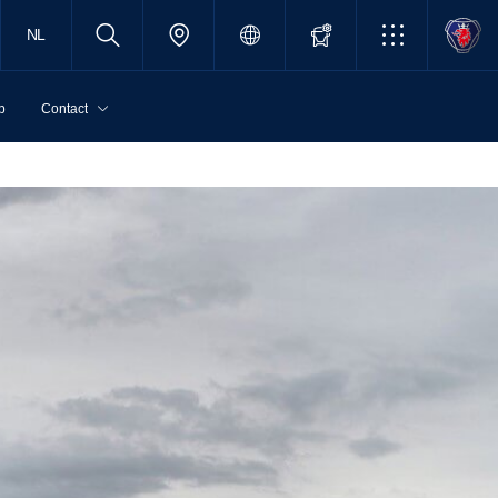
NL
p
Contact