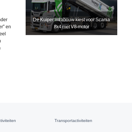
De Kuiper Infrabouw kiest voor Scania
nder
8x4 met V8-motor
r” en
eel
n
n
iviteiten
Transportactiviteiten