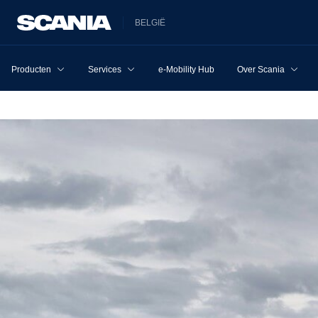
BELGIË
Producten
Services
e-Mobility Hub
Over Scania