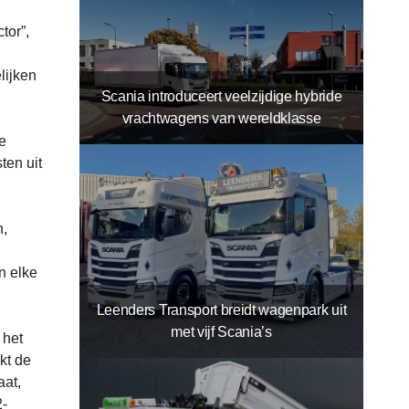
tor”,
lijken
Scania introduceert veelzijdige hybride
vrachtwagens van wereldklasse
e
ten uit
n,
n elke
Leenders Transport breidt wagenpark uit
met vijf Scania’s
 het
kt de
aat,
2-