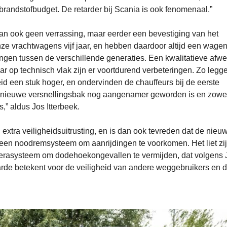
 brandstofbudget. De retarder bij Scania is ook fenomenaal.”
an ook geen verrassing, maar eerder een bevestiging van het
ze vrachtwagens vijf jaar, en hebben daardoor altijd een wage
ingen tussen de verschillende generaties. Een kwalitatieve afwe
r op technisch vlak zijn er voortdurend verbeteringen. Zo legg
id een stuk hoger, en ondervinden de chauffeurs bij de eerste
de nieuwe versnellingsbak nog aangenamer geworden is en zowe
” aldus Jos Itterbeek.
n extra veiligheidsuitrusting, en is dan ook tevreden dat de nieu
 een noodremsysteem om aanrijdingen te voorkomen. Het liet zi
erasysteem om dodehoekongevallen te vermijden, dat volgens 
arde betekent voor de veiligheid van andere weggebruikers en 