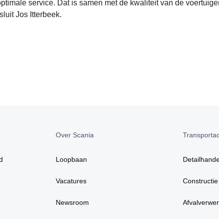
ptimale service. Dat is samen met de kwaliteit van de voertuig
luit Jos Itterbeek.
Over Scania
Transportact
d
Loopbaan
Detailhande
Vacatures
Constructie
Newsroom
Afvalverwer