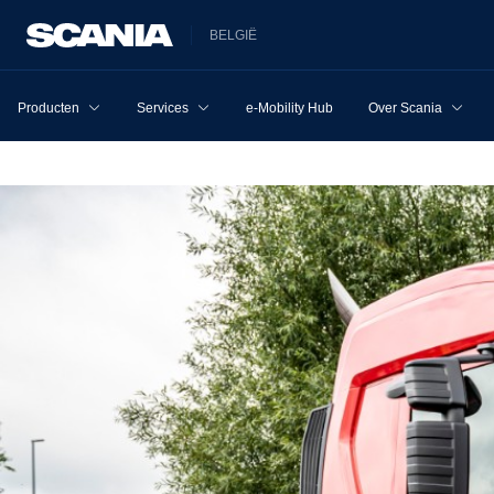
BELGIË
Producten
Services
e-Mobility Hub
Over Scania