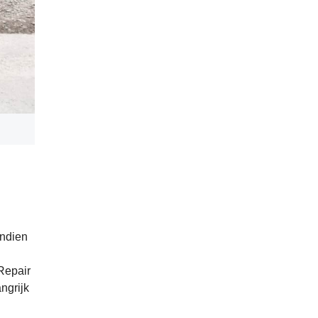
endien
Repair
ngrijk