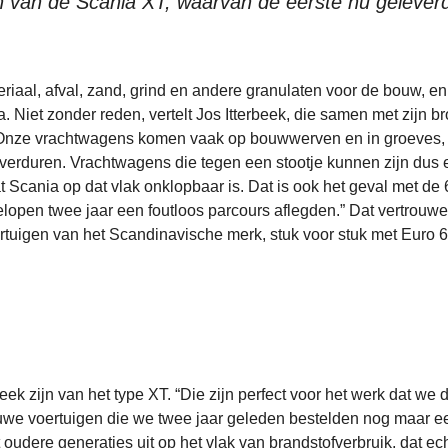
 van de Scania XT, waarvan de eerste nu gelever
teriaal, afval, zand, grind en andere granulaten voor de bouw, en
a. Niet zonder reden, vertelt Jos Itterbeek, die samen met zijn br
f: “Onze vrachtwagens komen vaak op bouwwerven en in groeves,
te verduren. Vrachtwagens die tegen een stootje kunnen zijn dus
Scania op dat vlak onklopbaar is. Dat is ook het geval met de 
lopen twee jaar een foutloos parcours aflegden.” Dat vertrouwe
rtuigen van het Scandinavische merk, stuk voor stuk met Euro 6
k zijn van het type XT. “Die zijn perfect voor het werk dat we 
euwe voertuigen die we twee jaar geleden bestelden nog maar e
oudere generaties uit op het vlak van brandstofverbruik, dat ec