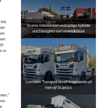
d
 het
Scania introduceert veelzijdige hybride
oer
vrachtwagens van wereldklasse
 en
 een
60
n in
Leenders Transport breidt wagenpark uit
met vijf Scania’s
doen,”
ens
ht