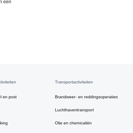
en een
iviteiten
Transportactiviteiten
l en post
Brandweer- en reddingsoperaties
Luchthaventransport
king
Olie en chemicaliën