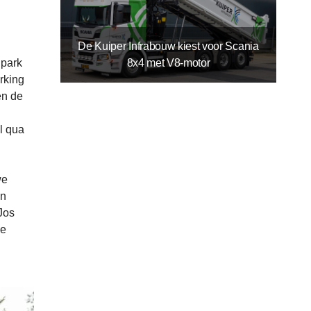
De Kuiper Infrabouw kiest voor Scania
8x4 met V8-motor
npark
rking
en de
l qua
we
jn
Jos
de