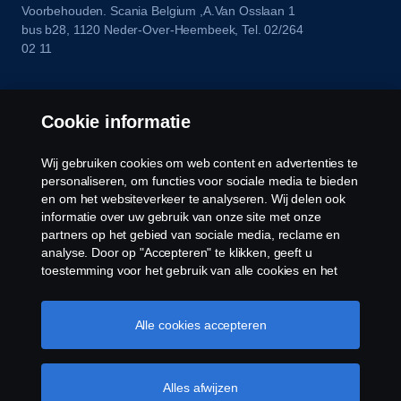
Voorbehouden. Scania Belgium ,A.Van Osslaan 1
bus b28, 1120 Neder-Over-Heembeek, Tel. 02/264
02 11
Cookie informatie
Wij gebruiken cookies om web content en advertenties te
personaliseren, om functies voor sociale media te bieden
en om het websiteverkeer te analyseren. Wij delen ook
informatie over uw gebruik van onze site met onze
partners op het gebied van sociale media, reclame en
analyse. Door op "Accepteren" te klikken, geeft u
toestemming voor het gebruik van alle cookies en het
delen van informatie. U kunt uw cookies ook beheren
door op "Cookie Instellingen" te klikken en de
categorieën te selecteren die u wilt accepteren. Voor een
Alle cookies accepteren
meer gedetailleerde uitleg over hoe wij cookies
gebruiken, verwijzen wij u naar onze cookies pagina, die
u kunt vinden door op de link onder deze tekst te
Alles afwijzen
klikken.
Cookie beleid