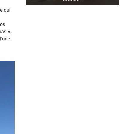
u
e qui
Nos
pas »,
d’une