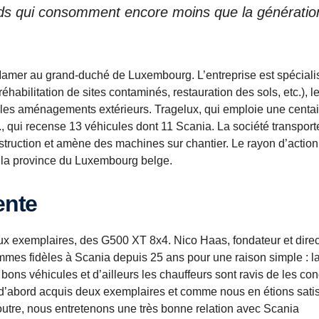
urds qui consomment encore moins que la génératio
 Mamer au grand-duché de Luxembourg. L’entreprise est spécial
éhabilitation de sites contaminés, restauration des sols, etc.), l
, et les aménagements extérieurs. Tragelux, qui emploie une centa
., qui recense 13 véhicules dont 11 Scania. La société transport
nstruction et amène des machines sur chantier. Le rayon d’action
 la province du Luxembourg belge.
ente
x exemplaires, des G500 XT 8x4. Nico Haas, fondateur et direc
mmes fidèles à Scania depuis 25 ans pour une raison simple : l
bons véhicules et d’ailleurs les chauffeurs sont ravis de les con
abord acquis deux exemplaires et comme nous en étions satisf
re, nous entretenons une très bonne relation avec Scania