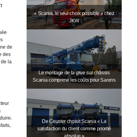
n
« Scania, le seul choix possible » chez
JKW
isée
es
ine de
e des
 de la
Le montage de la grue sur châssis
Scania comprime les coûts pour Sarens
teur
a
duire.
De Ceuster choisit Scania « La
aits,
satisfaction du client comme priorité
absolue »