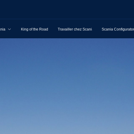
ania
King of the Road
Travailler chez Scania
Scania Configurato