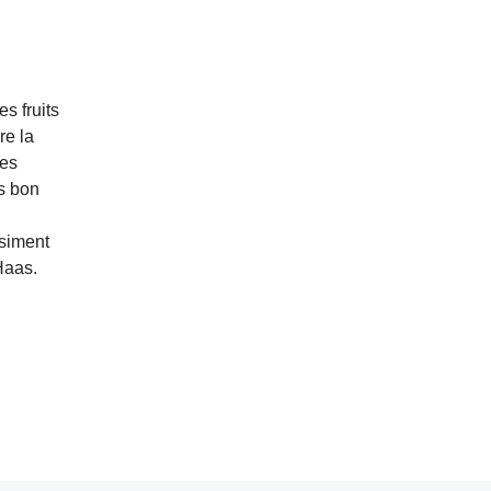
s fruits
re la
res
ès bon
asiment
Haas.