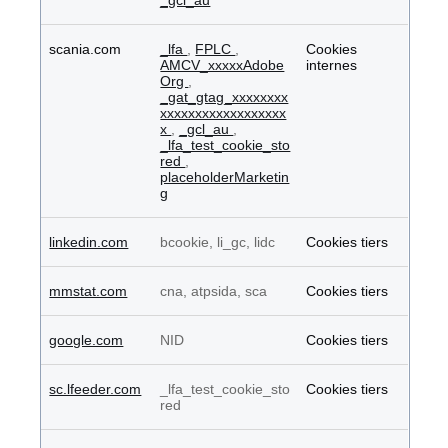
_gcl_au
scania.com
_lfa
,
FPLC
,
Cookies
AMCV_xxxxxAdobe
internes
Org
,
_gat_gtag_xxxxxxxx
xxxxxxxxxxxxxxxxxx
x
,
_gcl_au
,
_lfa_test_cookie_sto
red
,
placeholderMarketin
g
linkedin.com
bcookie, li_gc, lidc
Cookies tiers
mmstat.com
cna, atpsida, sca
Cookies tiers
google.com
NID
Cookies tiers
sc.lfeeder.com
_lfa_test_cookie_sto
Cookies tiers
red