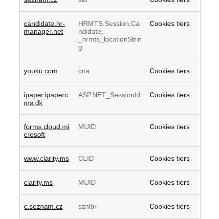
candidate.hr-
HRMTS.Session.Ca
Cookies tiers
manager.net
ndidate,
_hrmts_locationStrin
g
youku.com
cna
Cookies tiers
ipaper.ipaperc
ASP.NET_SessionId
Cookies tiers
ms.dk
forms.cloud.mi
MUID
Cookies tiers
crosoft
www.clarity.ms
CLID
Cookies tiers
clarity.ms
MUID
Cookies tiers
c.seznam.cz
sznlbr
Cookies tiers