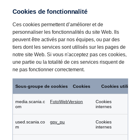
Cookies de fonctionnalité
Ces cookies permettent d’améliorer et de
personnaliser les fonctionnalités du site Web. Ils
peuvent être activés par nos équipes, ou par des
tiers dont les services sont utilisés sur les pages de
notre site Web. Si vous n'acceptez pas ces cookies,
une partie ou la totalité de ces services risquent de
ne pas fonctionner correctement.
Cookies
de
Sous-groupe de cookies
Cookies
Cookies utilisés
fonctionnalité
media.scania.c
FotoWebVersion
Cookies
om
internes
used.scania.co
gpv_pu
Cookies
m
internes