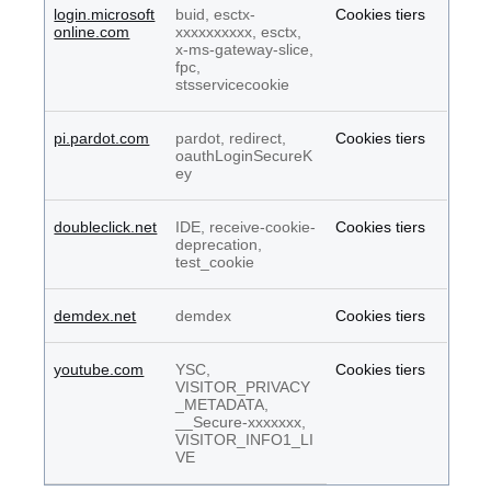
login.microsoft
buid, esctx-
Cookies tiers
online.com
xxxxxxxxxx, esctx,
x-ms-gateway-slice,
fpc,
stsservicecookie
pi.pardot.com
pardot, redirect,
Cookies tiers
oauthLoginSecureK
ey
doubleclick.net
IDE, receive-cookie-
Cookies tiers
deprecation,
test_cookie
demdex.net
demdex
Cookies tiers
youtube.com
YSC,
Cookies tiers
VISITOR_PRIVACY
_METADATA,
__Secure-xxxxxxx,
VISITOR_INFO1_LI
VE