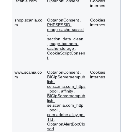
.scania.com
OptanonConsent
Cookies
internes
shop.scania.co
OptanonConsent
,
Cookies
m
PHPSESSID
,
internes
mage-cache-sessid
,
section_data_clean
,
mage-banners-
cache-storage
,
CookieScriptConsen
t
www.scania.co
OptanonConsent
,
Cookies
m
BIGipServeraempub
internes
lish-
se.scania.com_https
_pool
,
affinity
,
BIGipServeraempub
lish-
se.scania.com_http
_pool
,
com.adobe.alloy.get
Tld
,
OptanonAlertBoxClo
sed