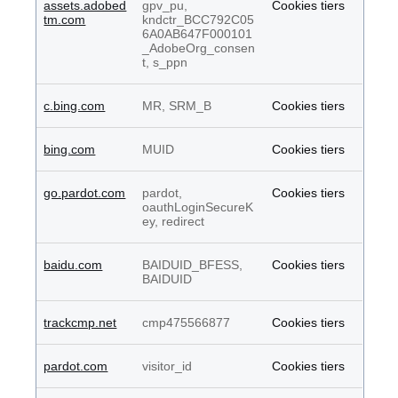
assets.adobed
gpv_pu,
Cookies tiers
tm.com
kndctr_BCC792C05
6A0AB647F000101
_AdobeOrg_consen
t, s_ppn
c.bing.com
MR, SRM_B
Cookies tiers
bing.com
MUID
Cookies tiers
go.pardot.com
pardot,
Cookies tiers
oauthLoginSecureK
ey, redirect
baidu.com
BAIDUID_BFESS,
Cookies tiers
BAIDUID
trackcmp.net
cmp475566877
Cookies tiers
pardot.com
visitor_id
Cookies tiers