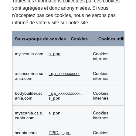
Toutes les informations collectées par ces cookies
sont agrégées et donc anonymisées. Si vous
n'acceptez pas ces cookies, nous ne serons pas
informé de votre visite sur notre site.
Cookies
de
Sous-groupe de cookies
Cookies
Cookies utilisés
performance
my.scania.com
s_ppn
Cookies
internes
accessories.sc
_ga_xxxxxxxxxx
Cookies
ania.com
internes
bodybuilder.sc
_ga_xxxxxxxxxx
,
Cookies
ania.com
s_ppn
internes
myscania.cs.s
s_ppn
Cookies
cania.com
internes
scania.com
FPID
,
_ga
,
Cookies