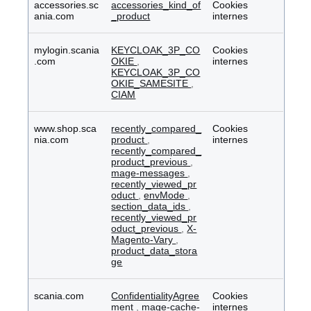
accessories.sc
accessories_kind_of
Cookies
ania.com
_product
internes
mylogin.scania
KEYCLOAK_3P_CO
Cookies
.com
OKIE
,
internes
KEYCLOAK_3P_CO
OKIE_SAMESITE
,
CIAM
www.shop.sca
recently_compared_
Cookies
nia.com
product
,
internes
recently_compared_
product_previous
,
mage-messages
,
recently_viewed_pr
oduct
,
envMode
,
section_data_ids
,
recently_viewed_pr
oduct_previous
,
X-
Magento-Vary
,
product_data_stora
ge
scania.com
ConfidentialityAgree
Cookies
ment
,
mage-cache-
internes