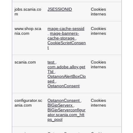
jobs.scania.co
JSESSIONID
Cookies
m
internes
www.shop.sca
mage-cache-sessid
Cookies
nia.com
,
mage-banners-
internes
cache-storage
,
CookieScriptConsen
t
scania.com
test
,
Cookies
com.adobe.alloy.get
internes
Tld
,
OptanonAlertBoxClo
sed
,
OptanonConsent
configurator.sc
OptanonConsent
,
Cookies
ania.com
BIGipServerx
,
internes
BIGipServerconfigur
ator.scania.com_htt
ps_pool