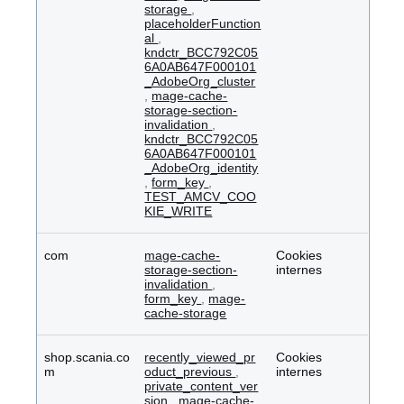
storage
,
placeholderFunction
al
,
kndctr_BCC792C05
6A0AB647F000101
_AdobeOrg_cluster
,
mage-cache-
storage-section-
invalidation
,
kndctr_BCC792C05
6A0AB647F000101
_AdobeOrg_identity
,
form_key
,
TEST_AMCV_COO
KIE_WRITE
com
mage-cache-
Cookies
storage-section-
internes
invalidation
,
form_key
,
mage-
cache-storage
shop.scania.co
recently_viewed_pr
Cookies
m
oduct_previous
,
internes
private_content_ver
sion
,
mage-cache-