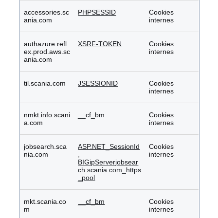
accessories.sc
PHPSESSID
Cookies
ania.com
internes
authazure.refl
XSRF-TOKEN
Cookies
ex.prod.aws.sc
internes
ania.com
til.scania.com
JSESSIONID
Cookies
internes
nmkt.info.scani
__cf_bm
Cookies
a.com
internes
jobsearch.sca
ASP.NET_SessionId
Cookies
nia.com
,
internes
BIGipServerjobsear
ch.scania.com_https
_pool
mkt.scania.co
__cf_bm
Cookies
m
internes