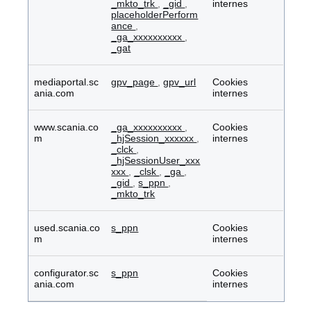
_mkto_trk
,
_gid
,
internes
placeholderPerform
ance
,
_ga_xxxxxxxxxx
,
_gat
mediaportal.sc
gpv_page
,
gpv_url
Cookies
ania.com
internes
www.scania.co
_ga_xxxxxxxxxx
,
Cookies
m
_hjSession_xxxxxx
,
internes
_clck
,
_hjSessionUser_xxx
xxx
,
_clsk
,
_ga
,
_gid
,
s_ppn
,
_mkto_trk
used.scania.co
s_ppn
Cookies
m
internes
configurator.sc
s_ppn
Cookies
ania.com
internes