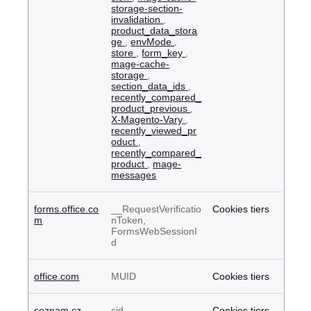
storage-section-
invalidation
,
product_data_stora
ge
,
envMode
,
store
,
form_key
,
mage-cache-
storage
,
section_data_ids
,
recently_compared_
product_previous
,
X-Magento-Vary
,
recently_viewed_pr
oduct
,
recently_compared_
product
,
mage-
messages
forms.office.co
__RequestVerificatio
Cookies tiers
m
nToken,
FormsWebSessionI
d
office.com
MUID
Cookies tiers
seznam.cz
sid
Cookies tiers