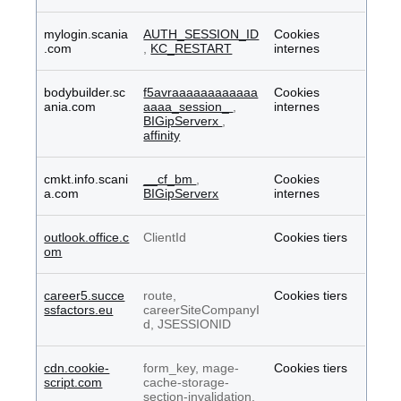
mylogin.scania
AUTH_SESSION_ID
Cookies
.com
,
KC_RESTART
internes
bodybuilder.sc
f5avraaaaaaaaaaaa
Cookies
ania.com
aaaa_session_
,
internes
BIGipServerx
,
affinity
cmkt.info.scani
__cf_bm
,
Cookies
a.com
BIGipServerx
internes
outlook.office.c
ClientId
Cookies tiers
om
career5.succe
route,
Cookies tiers
ssfactors.eu
careerSiteCompanyI
d, JSESSIONID
cdn.cookie-
form_key, mage-
Cookies tiers
script.com
cache-storage-
section-invalidation,