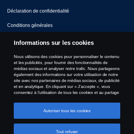
Déclaration de confidentialité
Conditions générales
Contactez-nous
Informations sur les cookies
Le système de lancement d'alerte
Nous utilisons des cookies pour personnaliser le contenu
et les publicités, pour fournir des fonctionnalités de
Politique de cookies
médias sociaux et analyser notre trafic. Nous partageons
également des informations sur votre utilisation de notre
site avec nos partenaires de médias sociaux, de publicité
Paramètres des cookies
et en analytique. En cliquant sur « J’accepte », vous
consentez à l’utilisation de tous les cookies et au partage
des informations. Vous pouvez également gérer vos
cookies en cliquant sur « Paramètres des cookies » et en
sélectionnant les catégories que vous souhaitez
Autoriser tous les cookies
accepter. Pour une explication plus détaillée de la façon
dont nous utilisons les cookies, veuillez visiter notre
section cookies, que vous pouvez trouver en cliquant sur
Tout refuser
© Copyright Scania 2026 All Rights Reserved.