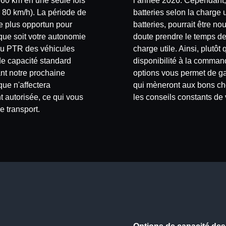
360 km en une seule fois
l’année 2026. Cependant, 
 80 km/h). La période de
batteries selon la charge 
e plus opportun pour
batteries, pourrait être n
que soit votre autonomie
doute prendre le temps de 
du PTR des véhicules
charge utile. Ainsi, plutô
 de capacité standard
disponibilité à la comman
nt notre prochaine
options vous permet de ga
que n'affectera
qui mèneront aux bons choi
 autorisée, ce qui vous
les conseils constants de 
e transport.