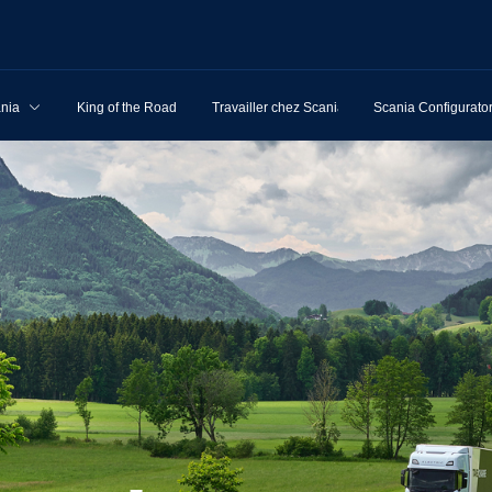
ania
King of the Road
Travailler chez Scania
Scania Configurato