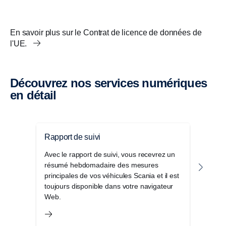
En savoir plus sur le Contrat de licence de données de
l'UE.
Découvrez nos services numériques
en détail
Rapport de suivi
Pack
Avec le rapport de suivi, vous recevrez un
Le P
résumé hebdomadaire des mesures
d'of
principales de vos véhicules Scania et il est
seule
toujours disponible dans votre navigateur
et am
Web.