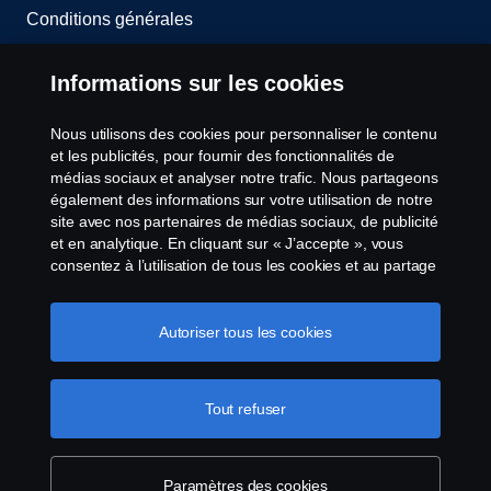
Conditions générales
Contactez-nous
Informations sur les cookies
Le système de lancement d'alerte
Nous utilisons des cookies pour personnaliser le contenu
et les publicités, pour fournir des fonctionnalités de
Politique de cookies
médias sociaux et analyser notre trafic. Nous partageons
également des informations sur votre utilisation de notre
site avec nos partenaires de médias sociaux, de publicité
Paramètres des cookies
et en analytique. En cliquant sur « J’accepte », vous
consentez à l’utilisation de tous les cookies et au partage
des informations. Vous pouvez également gérer vos
cookies en cliquant sur « Paramètres des cookies » et en
sélectionnant les catégories que vous souhaitez
Autoriser tous les cookies
accepter. Pour une explication plus détaillée de la façon
dont nous utilisons les cookies, veuillez visiter notre
section cookies, que vous pouvez trouver en cliquant sur
Tout refuser
© Copyright Scania 2026 All Rights Reserved.
le lien sous ce texte.
Pour en savoir plus sur la
Scania Belgium, A.Van Osslaan 1 bus b28, 1120
protection de votre vie privée
Neder-Over-Heembeek, Tel. 02/264 02 11
Paramètres des cookies