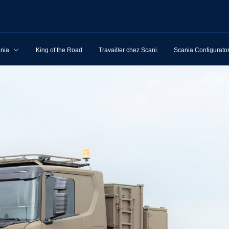
ania
King of the Road
Travailler chez Scania
Scania Configurato