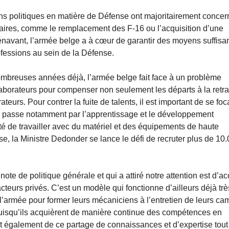
s politiques en matière de Défense ont majoritairement concer
taires, comme le remplacement des F-16 ou l’acquisition d’une
énavant, l’armée belge a à cœur de garantir des moyens suffisa
professions au sein de la Défense.
 nombreuses années déjà, l’armée belge fait face à un problème
llaborateurs pour compenser non seulement les départs à la retra
urs. Pour contrer la fuite de talents, il est important de se foc
a passe notamment par l’apprentissage et le développement
é de travailler avec du matériel et des équipements de haute
se, la Ministre Dedonder se lance le défi de recruter plus de 10
te de politique générale et qui a attiré notre attention est d’ac
acteurs privés. C’est un modèle qui fonctionne d’ailleurs déjà tr
l’armée pour former leurs mécaniciens à l’entretien de leurs ca
puisqu’ils acquièrent de manière continue des compétences en
nt également de ce partage de connaissances et d’expertise tout