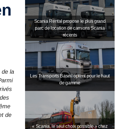
Scania Rental propose le plus grand
parc de location de camions Scania
récents
 de la
Les Transports Baseil optent pour le haut
 Parmi
de gamme
rivés
 des
 même
et de
« Scania, le seul choix possible » chez