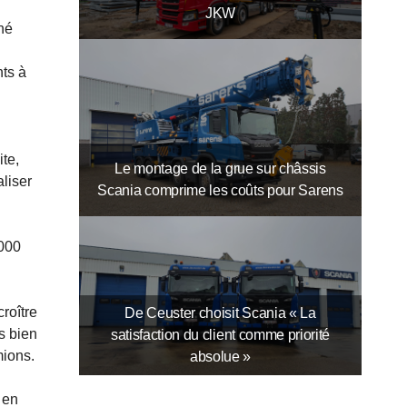
JKW
né
nts à
ite,
Le montage de la grue sur châssis
aliser
Scania comprime les coûts pour Sarens
.000
croître
De Ceuster choisit Scania « La
ès bien
satisfaction du client comme priorité
mions.
absolue »
 en