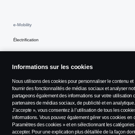
e-Mobility
Électrification
BEV
Informations sur les cookies
Nous utilisons des cookies pour personnaliser le contenu et l
Scania in Your Region:
Belgique
fournir des fonctionnalités de médias sociaux et analyser not
partageons également des informations sur votre utilisation 
partenaires de médias sociaux, de publicité et en analytique.
J’accepte », vous consentez à l’utilisation de tous les cooki
Avis juridique
Déclaration de confidentialité
Conditions 
informations. Vous pouvez également gérer vos cookies en c
Paramètres des cookies » et en sélectionnant les catégorie
accepter. Pour une explication plus détaillée de la façon dont