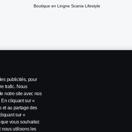
Boutique en Lingne Scania Lifestyle
es publicités, pour
re trafic. Nous
de notre site avec nos
 En cliquant sur «
es et au partage des
générales
Contactez-nous
Le système de lancement d'alerte
P
liquant sur «
s que vous souhaitez
 nous utilisons les