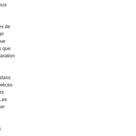
nous
es de
el
que
s que
aration
 dans
pièces
rs
 Les
ger
s