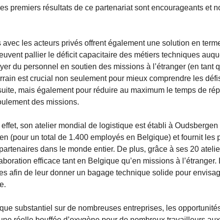
 Les premiers résultats de ce partenariat sont encourageants et 
ts avec les acteurs privés offrent également une solution en term
peuvent pallier le déficit capacitaire des métiers techniques auqu
er du personnel en soutien des missions à l’étranger (en tant 
errain est crucial non seulement pour mieux comprendre les défi
a suite, mais également pour réduire au maximum le temps de rép
roulement des missions.
effet, son atelier mondial de logistique est établi à Oudsbergen
en (pour un total de 1.400 employés en Belgique) et fournit les 
partenaires dans le monde entier. De plus, grâce à ses 20 atelie
aboration efficace tant en Belgique qu’en missions à l’étranger.
ues afin de leur donner un bagage technique solide pour envisa
re.
que substantiel sur de nombreuses entreprises, les opportunité
 une réelle bouffée d’oxygène pour de nombreux travailleurs aux