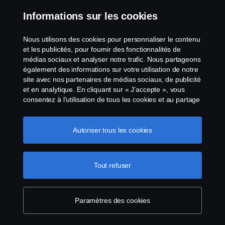
Informations sur les cookies
Nous utilisons des cookies pour personnaliser le contenu
et les publicités, pour fournir des fonctionnalités de
médias sociaux et analyser notre trafic. Nous partageons
également des informations sur votre utilisation de notre
site avec nos partenaires de médias sociaux, de publicité
et en analytique. En cliquant sur « J’accepte », vous
consentez à l’utilisation de tous les cookies et au partage
des informations. Vous pouvez également gérer vos
cookies en cliquant sur « Paramètres des cookies » et en
sélectionnant les catégories que vous souhaitez
Autoriser tous les cookies
accepter. Pour une explication plus détaillée de la façon
dont nous utilisons les cookies, veuillez visiter notre
section cookies, que vous pouvez trouver en cliquant sur
Tout refuser
le lien sous ce texte.
Pour en savoir plus sur la
protection de votre vie privée
Paramètres des cookies