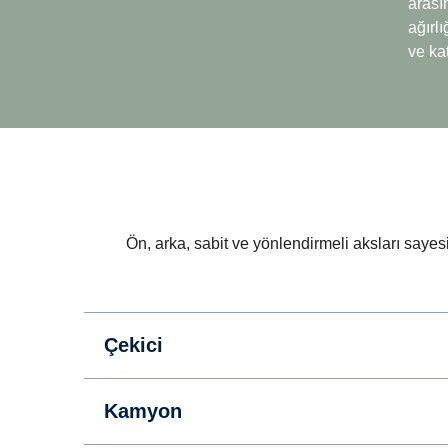
arasın
ağırl
ve kat
Ge
Kolay Sürüş
Ön, arka, sabit ve yönlendirmeli aksları sayesi
Geri m
Scania'nın düşük devirli motor
bir pla
felsefesine uygun, çok üstün bir
çözüm,
karınca vites ve overdrive
olan ge
özelliğine sahip geniş vites oranı
Çekici
vites 
açıklığı çok daha kolay sürüşün
örneği
anahtarıdır.
geri u
Kamyon
kaldık