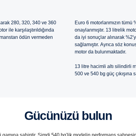
 olarak 280, 320, 340 ve 360
Euro 6 motorlarımızın tümü 
otor ile karşılaştırıldığında
onaylanmıştır. 13 litrelik mo
rformanstan ödün vermeden
da iyi sonuçlar alınarak %2'y
sağlamıştır. Ayrıca söz konus
motor da bulunmaktadır.
13 litre hacimli altı silindirl
500 ve 540 bg güç çıkışına sa
Gücünüzü bulun
i gamına sahiptir. Şimdi 540 bg'lik modelin performans sahnesin