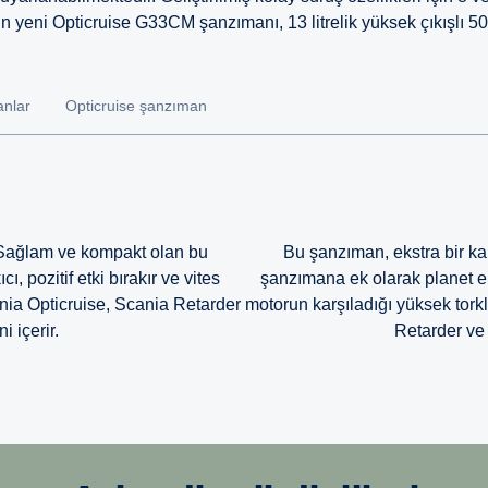
ın yeni Opticruise G33CM şanzımanı, 13 litrelik yüksek çıkışlı 50
anlar
Opticruise şanzıman
. Sağlam ve kompakt olan bu
Bu şanzıman, ekstra bir kar
, pozitif etki bırakır ve vites
şanzımana ek olarak planet e
ania Opticruise, Scania Retarder
motorun karşıladığı yüksek tork
i içerir.
Retarder ve 