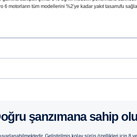
Euro 6 motorların tüm modellerini %2'ye kadar yakıt tasarrufu sa
Doğru şanzımana sahip ol
arlanabilmektedir. Geliştirilmiş kolay sürüş özellikleri için 8 v