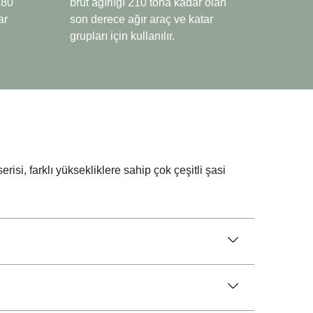
ı 80
brüt ağırlığı 210 tona kadar olan
ar
son derece ağır araç ve katar
grupları için kullanılır.
PTO
isi, farklı yüksekliklere sahip çok çeşitli şasi
enmiş
Scania Opticruise şanzıman ile
birlikte dokuz farklı performans
nda
adımına sahip yeni bir PTO
programı sunulmaktadır. Daha
yüksek tork ve dişli oranı, üstyapı
ekipmanının genel performansını
iyileştirir. Daha düşük gürültü
seviyeleri ve azaltılmış yakıt