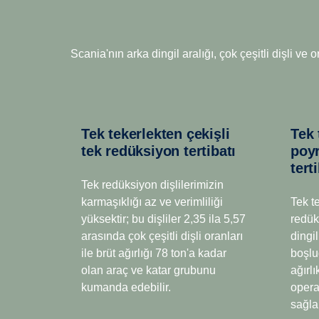
12 vitesli
Yüksek çıkışlı 13 litrelik 500 ve 540 bg motorlarda
daha verimli yakıt tüketiminin ve mükemmel konforun 
En zorlu arazilerin üstesinden gelecek biçimde im
Altı yılık bir geliştirme ve test döneminin sonunda
Scania'nın arka dingil aralığı, çok çeşitli dişli 
zorlu uzun yol taşıma operasyonları için mükemmel
gelişmiş dişli yağlama ve daha geniş dişli adımı gib
kademeli oranları, düşük ağırlığın sürüş kolaylığını
sunuyoruz.
ile birleştirir.
Önemli ölçüde azaltılan kayıplar ve bunun sonucund
Tek tekerlekten çekişli
Tek tekerlekten çekişli
bile yüzde bir düzeyinde bir yakıt tasarrufu sağlamak
tek redüksiyon tertibatı
poy
60 kg azaltılmıştır. Ayrıca, bir milyon km'ye uzatıla
tert
süresi elde edilir. Bunların tümü, toplam işletim e
Tek redüksiyon dişlilerimizin
olanak tanır.
karmaşıklığı az ve verimliliği
Tek t
yüksektir; bu dişliler 2,35 ila 5,57
redük
arasında çok çeşitli dişli oranları
dingil
ile brüt ağırlığı 78 ton'a kadar
boşlu
olan araç ve katar grubunu
ağırlı
kumanda edebilir.
opera
sağla