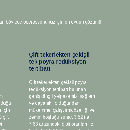
12+2 vites
rektiren uygulamalar için bu şanzımanda fazladan
m sunar; böylece operasyonunuz için en uygun çözümü
imize edilmiş tasarruf için tasarlanan bu model, ağır
ıra hem uzun mesafe, hem de bölgesel dağıtım için
nıtlamıştır. Overdrive şanzıman versiyonları, düşük
çin mevcut overdrive'ın yanında, daha yüksek tork
Çift tekerlekten çekişli
esli şanzımanlar için yavru şanzıman çeşitlerine ek
tek poyra redüksiyon
ticruise ve Scania Retarder sunulur.
tertibatı
Çift tekerlekten çekişli poyra
redüksiyon tertibatı bulunan
um
geniş dingil yelpazemiz, sağlam
olduğu
ve dayanıklı olduğundan
 için
mükemmel çalıştırma özelliği ve
 çift
zemin boşluğu sunar. 3,52 ila
ki
7,63 arasındaki dişli oranları ile