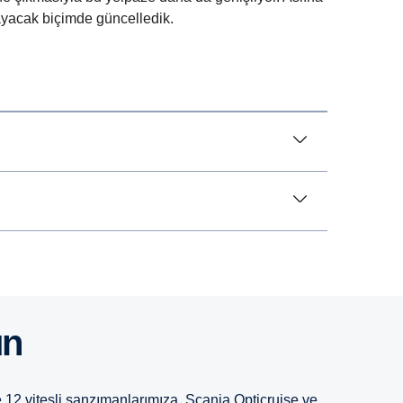
ğlayacak biçimde güncelledik.
un
e 12 vitesli şanzımanlarımıza, Scania Opticruise ve