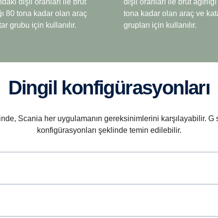
daki dişli oranları ile brüt
dişli oranları ile brüt ağırlığ
ığı 80 tona kadar olan araç
tona kadar olan araç ve kat
ar grubu için kullanılır.
grupları için kullanılır.
Dingil konfigürasyonları
ri Manevra
Retarder
nde, Scania her uygulamanın gereksinimlerini karşılayabilir. G ser
anevra için geri vites yerine
G33CM'deki retarder, yenil
konfigürasyonları şeklinde temin edilebilir.
net dişli kullanılmıştır. Bu
ve iyileştirilmiştir; 600 d/dk
 30 km/sa'lik hızlara kadar
altındaki kardan mili hızları
ri geri gidişlerde sekiz farklı
artık 4.700 Nm'lik tork
kullanımına olanak tanır. (Bu,
sağlayabilmektedir.
n damperli kamyonların geri
zun mesafe gitmek zorunda
ları durumlarda avantaj