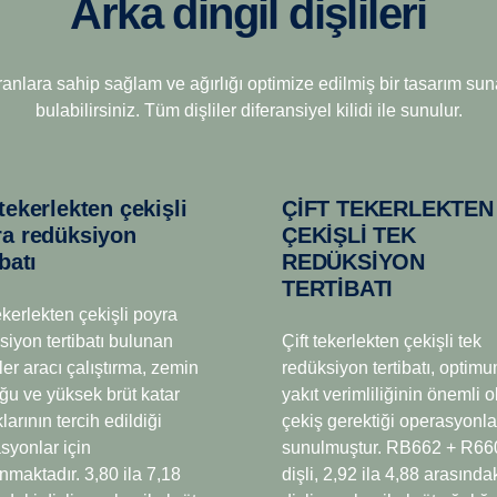
Arka dingil dişlileri
 kullanılan Scania’nın yeni Opticruise G33CM şanzımanı,
yanı sıra gelişmiş ve hızlı vites geçişi özelliği de sunuyor.
al edilmiş olması, bu şanzımanı
Çok düşük hızda çekme gücü ge
; değişken yağ hacmi, yağ püskürtme işleviyle sağlanan
ve oranlara sahip sağlam ve ağırlığı optimize edilmiş bir tasarı
 seçenek haline getirir. Yakın
iki karınca vitesi bulunur. Opt
i pek çok yeni teknolojiye sahip yeni bir şanzıman
bulabilirsiniz. Tüm dişliler diferansiyel kilidi ile sunulur.
 olağanüstü operasyonel tasarruf
inşaat uygulamalarının yanı s
son derece başarılı olduğunu ka
ve ekonomik seyir devirleri i
a iyileştirilen enerji verimliliği sayesinde, sadece G33CM
ÇİFT TEKERLEKTEN
kapasitesi sunar. Tüm buçuk vit
tadır. Ağırlık, daha fazla faydalı yük elde edilebilmesi için
ra redüksiyon
ÇEKİŞLİ TEK
olarak Scania Op
n yağ değişim aralığıyla daha uzun bir kesintisiz kullanım
ibatı
REDÜKSİYON
konomisi açısından en uygun değerlerin elde edilmesine
TERTİBATI
ekerlekten çekişli poyra
siyon tertibatı bulunan
Çift tekerlekten çekişli tek
ler aracı çalıştırma, zemin
redüksiyon tertibatı, optim
ğu ve yüksek brüt katar
yakıt verimliliğinin önemli 
klarının tercih edildiği
çekiş gerektiği operasyonlar
syonlar için
sunulmuştur. RB662 + R660
nmaktadır. 3,80 ila 7,18
dişli, 2,92 ila 4,88 arasında