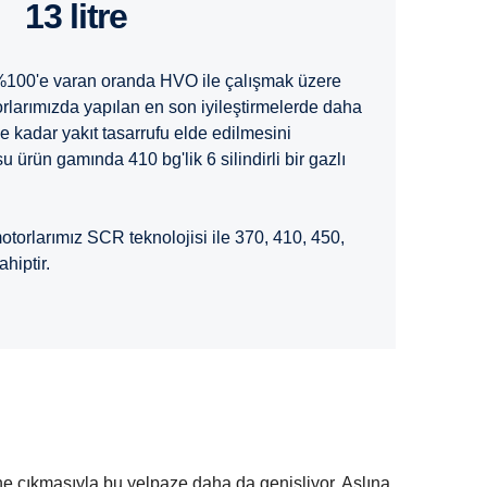
13 litre
%100'e varan oranda HVO ile çalışmak üzere
torlarımızda yapılan en son iyileştirmelerde daha
e kadar yakıt tasarrufu elde edilmesini
u ürün gamında 410 bg'lik 6 silindirli bir gazlı
i motorlarımız SCR teknolojisi ile 370, 410, 450,
hiptir.
e çıkmasıyla bu yelpaze daha da genişliyor. Aslına