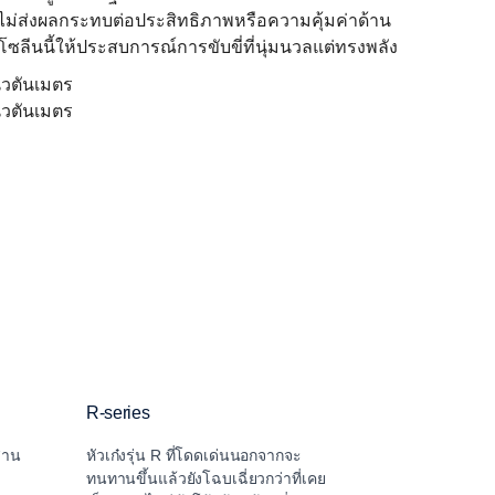
ดยไม่ส่งผลกระทบต่อประสิทธิภาพหรือความคุ้มค่าด้าน
โซลีนนี้ให้ประสบการณ์การขับขี่ที่นุ่มนวลแต่ทรงพลัง
นิวตันเมตร
นิวตันเมตร
R-series
S-series
สาน
หัวเก๋งรุ่น R ที่โดดเด่นนอกจากจะ
S-series เพิ่ม
ทนทานขึ้นแล้วยังโฉบเฉี่ยวกว่าที่เคย
คนขับสำหรับกา