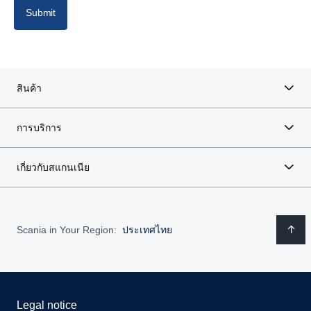
Latvia
Submit
Lithuania
Poland
สินค้า
Portugal
การบริการ
Romania
เกี่ยวกับสแกนเนีย
Spain
Sweden
Scania in Your Region:
ประเทศไทย
United Kingdom
Legal notice