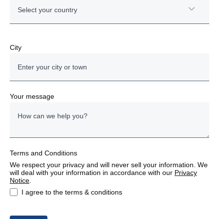
Select your country
Austria
City
Bulgaria
Denmark
Your message
Estonia
Finland
Terms and Conditions
France
We respect your privacy and will never sell your information. We
will deal with your information in accordance with our
Privacy
Germany
Notice
.
I agree to the terms & conditions
Italy