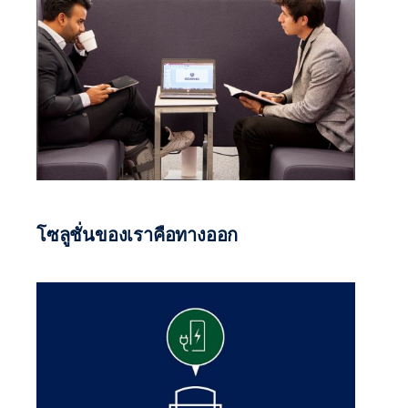
โซลูชั่นของเราคือทางออก