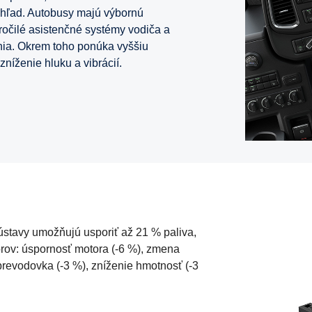
výhľad. Autobusy majú výbornú
ročilé asistenčné systémy vodiča a
enia. Okrem toho ponúka vyššiu
níženie hluku a vibrácií.
sústavy umožňujú usporiť až 21 % paliva,
orov: úspornosť motora (-6 %), zmena
prevodovka (-3 %), zníženie hmotnosť (-3