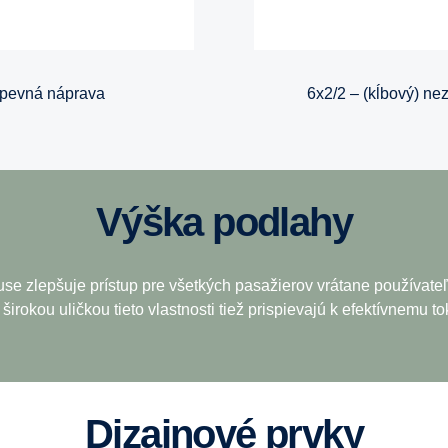
 pevná náprava
6x2/2 – (kĺbový) ne
Výška podlahy
se zlepšuje prístup pre všetkých pasažierov vrátane používateľ
širokou uličkou tieto vlastnosti tiež prispievajú k efektívnemu t
Dizajnové prvky