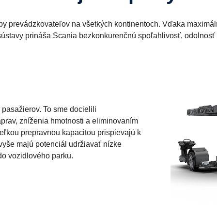
by prevádzkovateľov na všetkých kontinentoch. Vďaka maximál
sústavy prináša Scania bezkonkurenčnú spoľahlivosť, odolnosť 
asažierov. To sme docielili
áprav, zníženia hmotnosti a eliminovaním
veľkou prepravnou kapacitou prispievajú k
vyše majú potenciál udržiavať nízke
 do vozidlového parku.