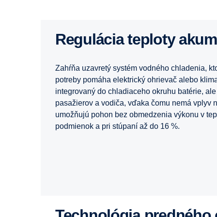
Regulácia teploty aku
Zahŕňa uzavretý systém vodného chladenia, k
potreby pomáha elektrický ohrievač alebo klim
integrovaný do chladiaceho okruhu batérie, ale
pasažierov a vodiča, vďaka čomu nemá vplyv na 
umožňujú pohon bez obmedzenia výkonu v tepl
podmienok a pri stúpaní až do 16 %.
Technológia predného