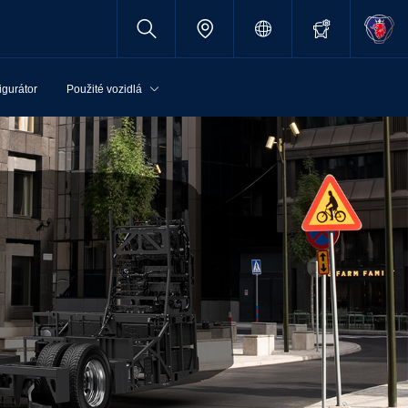
igurátor
Použité vozidlá