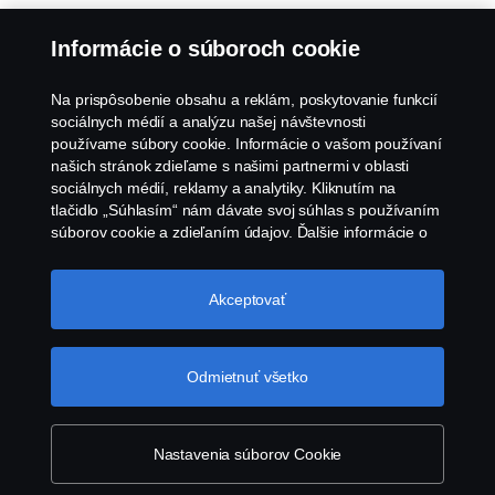
Informácie o súboroch cookie
Na prispôsobenie obsahu a reklám, poskytovanie funkcií
sociálnych médií a analýzu našej návštevnosti
používame súbory cookie. Informácie o vašom používaní
našich stránok zdieľame s našimi partnermi v oblasti
sociálnych médií, reklamy a analytiky. Kliknutím na
tlačidlo „Súhlasím“ nám dávate svoj súhlas s používaním
súborov cookie a zdieľaním údajov. Ďalšie informácie o
tom, ako používame súbory cookie, nájdete v našej časti
o súboroch cookie, ktorú nájdete kliknutím na odkaz za
týmto textom. Svoje súbory cookie môžete spravovať tiež
Akceptovať
kliknutím na tlačidlo „Nastavenia súborov
cookie“.
Súbory cookie spoločnosti Scania
Odmietnuť všetko
Nastavenia súborov Cookie