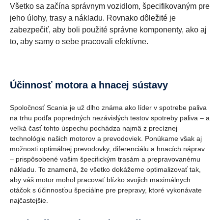
Všetko sa začína správnym vozidlom, špecifikovaným pre
jeho úlohy, trasy a nákladu. Rovnako dôležité je
zabezpečiť, aby boli použité správne komponenty, ako aj
to, aby samy o sebe pracovali efektívne.
Účinnosť motora a hnacej sústavy
Spoločnosť Scania je už dlho známa ako líder v spotrebe paliva
na trhu podľa popredných nezávislých testov spotreby paliva – a
veľká časť tohto úspechu pochádza najmä z precíznej
technológie našich motorov a prevodoviek. Ponúkame však aj
možnosti optimálnej prevodovky, diferenciálu a hnacích náprav
– prispôsobené vašim špecifickým trasám a prepravovanému
nákladu. To znamená, že všetko dokážeme optimalizovať tak,
aby váš motor mohol pracovať blízko svojich maximálnych
otáčok s účinnosťou špeciálne pre prepravy, ktoré vykonávate
najčastejšie.