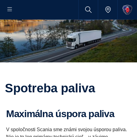
Spotreba paliva
Maximálna úspora paliva
V spoločnosti Scania sme známi svojou úsporou paliva.
Nie je to len primárny technický cieľ – v záujme