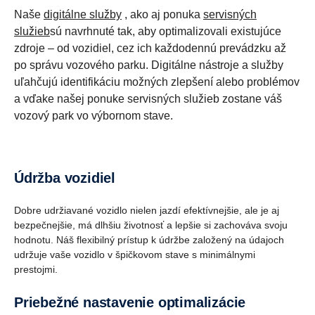
Naše
digitálne služby
, ako aj ponuka
servisných
služieb
sú navrhnuté tak, aby optimalizovali existujúce
zdroje – od vozidiel, cez ich každodennú prevádzku až
po správu vozového parku. Digitálne nástroje a služby
uľahčujú identifikáciu možných zlepšení alebo problémov
a vďake našej ponuke servisných služieb zostane váš
vozový park vo výbornom stave.
Údržba vozidiel
Dobre udržiavané vozidlo nielen jazdí efektívnejšie, ale je aj
bezpečnejšie, má dlhšiu životnosť a lepšie si zachováva svoju
hodnotu. Náš flexibilný prístup k údržbe založený na údajoch
udržuje vaše vozidlo v špičkovom stave s minimálnymi
prestojmi.
Priebežné nastavenie optimalizácie