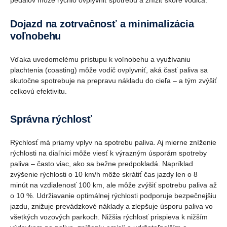
pedálov môže rýchlo ovplyvniť spotrebu a znížiť skóre vodiča.
Dojazd na zotrvačnosť a minimalizácia
voľnobehu
Vďaka uvedomelému prístupu k voľnobehu a využívaniu
plachtenia (coasting) môže vodič ovplyvniť, aká časť paliva sa
skutočne spotrebuje na prepravu nákladu do cieľa – a tým zvýšiť
celkovú efektivitu.
Správna rýchlosť
Rýchlosť má priamy vplyv na spotrebu paliva. Aj mierne zníženie
rýchlosti na diaľnici môže viesť k výrazným úsporám spotreby
paliva – často viac, ako sa bežne predpokladá. Napríklad
zvýšenie rýchlosti o 10 km/h môže skrátiť čas jazdy len o 8
minút na vzdialenosť 100 km, ale môže zvýšiť spotrebu paliva až
o 10 %. Udržiavanie optimálnej rýchlosti podporuje bezpečnejšiu
jazdu, znižuje prevádzkové náklady a zlepšuje úsporu paliva vo
všetkých vozových parkoch. Nižšia rýchlosť prispieva k nižším