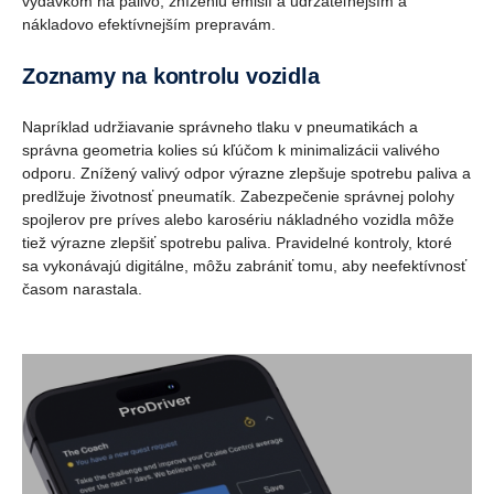
výdavkom na palivo, zníženiu emisií a udržateľnejším a
nákladovo efektívnejším prepravám.
Zoznamy na kontrolu vozidla
Napríklad udržiavanie správneho tlaku v pneumatikách a
správna geometria kolies sú kľúčom k minimalizácii valivého
odporu. Znížený valivý odpor výrazne zlepšuje spotrebu paliva a
predlžuje životnosť pneumatík. Zabezpečenie správnej polohy
spojlerov pre príves alebo karosériu nákladného vozidla môže
tiež výrazne zlepšiť spotrebu paliva. Pravidelné kontroly, ktoré
sa vykonávajú digitálne, môžu zabrániť tomu, aby neefektívnosť
časom narastala.