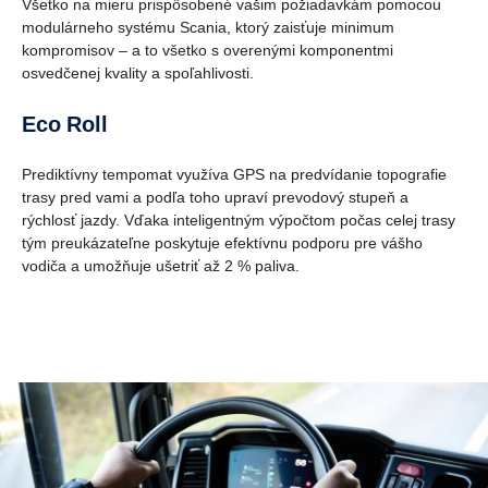
Všetko na mieru prispôsobené vašim požiadavkám pomocou
modulárneho systému Scania, ktorý zaisťuje minimum
kompromisov – a to všetko s overenými komponentmi
osvedčenej kvality a spoľahlivosti.
Eco Roll
Prediktívny tempomat využíva GPS na predvídanie topografie
trasy pred vami a podľa toho upraví prevodový stupeň a
rýchlosť jazdy. Vďaka inteligentným výpočtom počas celej trasy
tým preukázateľne poskytuje efektívnu podporu pre vášho
vodiča a umožňuje ušetriť až 2 % paliva.