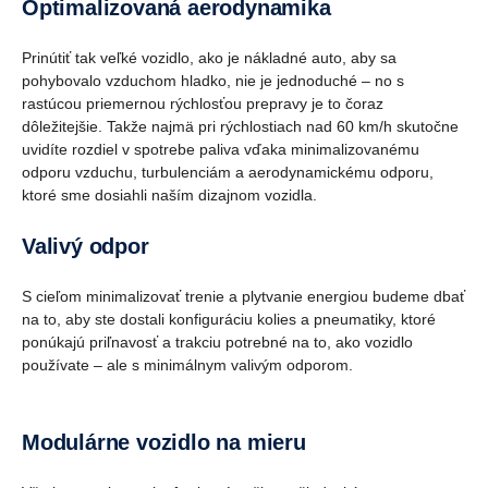
Optimalizovaná aerodynamika
Prinútiť tak veľké vozidlo, ako je nákladné auto, aby sa
pohybovalo vzduchom hladko, nie je jednoduché – no s
rastúcou priemernou rýchlosťou prepravy je to čoraz
dôležitejšie. Takže najmä pri rýchlostiach nad 60 km/h skutočne
uvidíte rozdiel v spotrebe paliva vďaka minimalizovanému
odporu vzduchu, turbulenciám a aerodynamickému odporu,
ktoré sme dosiahli naším dizajnom vozidla.
Valivý odpor
S cieľom minimalizovať trenie a plytvanie energiou budeme dbať
na to, aby ste dostali konfiguráciu kolies a pneumatiky, ktoré
ponúkajú priľnavosť a trakciu potrebné na to, ako vozidlo
používate – ale s minimálnym valivým odporom.
Modulárne vozidlo na mieru