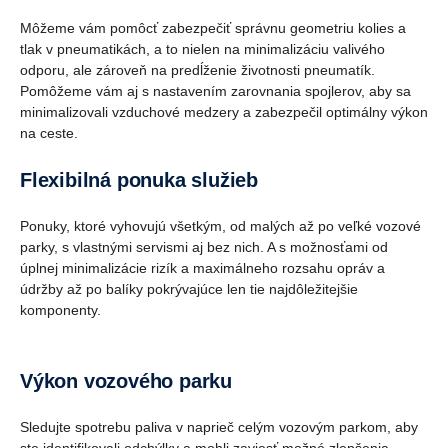
Môžeme vám pomôcť zabezpečiť správnu geometriu kolies a
tlak v pneumatikách, a to nielen na minimalizáciu valivého
odporu, ale zároveň na predĺženie životnosti pneumatík.
Pomôžeme vám aj s nastavením zarovnania spojlerov, aby sa
minimalizovali vzduchové medzery a zabezpečil optimálny výkon
na ceste.
Flexibilná ponuka služieb
Ponuky, ktoré vyhovujú všetkým, od malých až po veľké vozové
parky, s vlastnými servismi aj bez nich. A s možnosťami od
úplnej minimalizácie rizík a maximálneho rozsahu opráv a
údržby až po balíky pokrývajúce len tie najdôležitejšie
komponenty.
Výkon vozového parku
Sledujte spotrebu paliva v naprieč celým vozovým parkom, aby