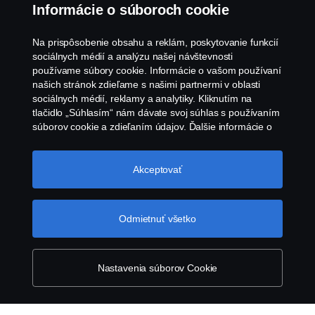
Oznámenie porušenia predpisov
Informácie o súboroch cookie
Zásady Cookies
Na prispôsobenie obsahu a reklám, poskytovanie funkcií
sociálnych médií a analýzu našej návštevnosti
používame súbory cookie. Informácie o vašom používaní
Zásady používania súborov cookie spoločnosti
našich stránok zdieľame s našimi partnermi v oblasti
Scania
sociálnych médií, reklamy a analytiky. Kliknutím na
tlačidlo „Súhlasím“ nám dávate svoj súhlas s používaním
súborov cookie a zdieľaním údajov. Ďalšie informácie o
tom, ako používame súbory cookie, nájdete v našej časti
o súboroch cookie, ktorú nájdete kliknutím na odkaz za
týmto textom. Svoje súbory cookie môžete spravovať tiež
Akceptovať
kliknutím na tlačidlo „Nastavenia súborov
cookie“.
Súbory cookie spoločnosti Scania
© Copyright Scania 2026 Všetky práva vyhradené.
Odmietnuť všetko
Scania Slovakia s.r.o., Diaľničná cesta 4570/2A,
903 01 Senec, Slovenská republika, Tel: +421 2
482 08 311
Nastavenia súborov Cookie