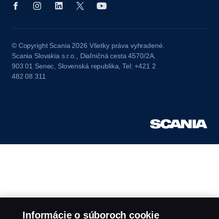
© Copyright Scania 2026 Všetky práva vyhradené.
Scania Slovakia s.r.o., Diaľničná cesta 4570/2A,
903 01 Senec, Slovenská republika, Tel: +421 2
482 08 311
Informácie o súboroch cookie