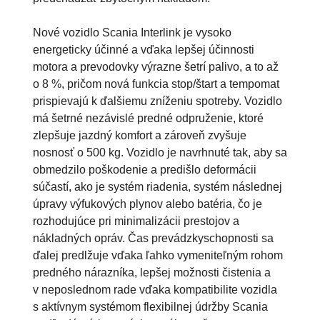
Nové vozidlo Scania Interlink je vysoko
energeticky účinné a vďaka lepšej účinnosti
motora a prevodovky výrazne šetrí palivo, a to až
o 8 %, pričom nová funkcia stop/štart a tempomat
prispievajú k ďalšiemu zníženiu spotreby. Vozidlo
má šetrné nezávislé predné odpruženie, ktoré
zlepšuje jazdný komfort a zároveň zvyšuje
nosnosť o 500 kg. Vozidlo je navrhnuté tak, aby sa
obmedzilo poškodenie a predišlo deformácii
súčastí, ako je systém riadenia, systém následnej
úpravy výfukových plynov alebo batéria, čo je
rozhodujúce pri minimalizácii prestojov a
nákladných opráv. Čas prevádzkyschopnosti sa
ďalej predlžuje vďaka ľahko vymeniteľným rohom
predného nárazníka, lepšej možnosti čistenia a
v neposlednom rade vďaka kompatibilite vozidla
s aktívnym systémom flexibilnej údržby Scania