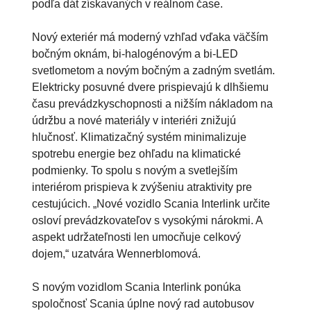
podľa dát získavaných v reálnom čase.
Nový exteriér má moderný vzhľad vďaka väčším
bočným oknám, bi-halogénovým a bi-LED
svetlometom a novým bočným a zadným svetlám.
Elektricky posuvné dvere prispievajú k dlhšiemu
času prevádzkyschopnosti a nižším nákladom na
údržbu a nové materiály v interiéri znižujú
hlučnosť. Klimatizačný systém minimalizuje
spotrebu energie bez ohľadu na klimatické
podmienky. To spolu s novým a svetlejším
interiérom prispieva k zvýšeniu atraktivity pre
cestujúcich. „Nové vozidlo Scania Interlink určite
osloví prevádzkovateľov s vysokými nárokmi. A
aspekt udržateľnosti len umocňuje celkový
dojem,“ uzatvára Wennerblomová.
S novým vozidlom Scania Interlink ponúka
spoločnosť Scania úplne nový rad autobusov