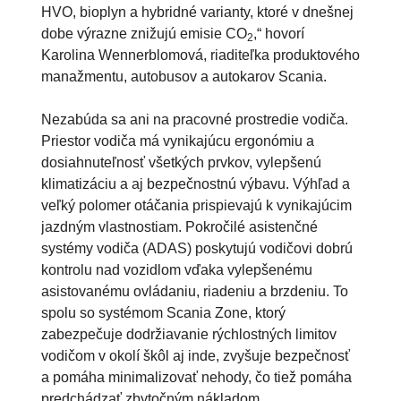
HVO, bioplyn a hybridné varianty, ktoré v dnešnej
dobe výrazne znižujú emisie CO
,“ hovorí
2
Karolina Wennerblomová, riaditeľka produktového
manažmentu, autobusov a autokarov Scania.
Nezabúda sa ani na pracovné prostredie vodiča.
Priestor vodiča má vynikajúcu ergonómiu a
dosiahnuteľnosť všetkých prvkov, vylepšenú
klimatizáciu a aj bezpečnostnú výbavu. Výhľad a
veľký polomer otáčania prispievajú k vynikajúcim
jazdným vlastnostiam. Pokročilé asistenčné
systémy vodiča (ADAS) poskytujú vodičovi dobrú
kontrolu nad vozidlom vďaka vylepšenému
asistovanému ovládaniu, riadeniu a brzdeniu. To
spolu so systémom Scania Zone, ktorý
zabezpečuje dodržiavanie rýchlostných limitov
vodičom v okolí škôl aj inde, zvyšuje bezpečnosť
a pomáha minimalizovať nehody, čo tiež pomáha
predchádzať zbytočným nákladom.