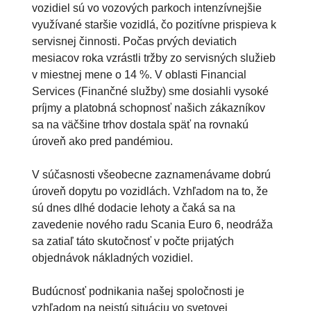
vozidiel sú vo vozových parkoch intenzívnejšie
využívané staršie vozidlá, čo pozitívne prispieva k
servisnej činnosti. Počas prvých deviatich
mesiacov roka vzrástli tržby zo servisných služieb
v miestnej mene o 14 %. V oblasti Financial
Services (Finančné služby) sme dosiahli vysoké
príjmy a platobná schopnosť našich zákazníkov
sa na väčšine trhov dostala späť na rovnakú
úroveň ako pred pandémiou.
V súčasnosti všeobecne zaznamenávame dobrú
úroveň dopytu po vozidlách. Vzhľadom na to, že
sú dnes dlhé dodacie lehoty a čaká sa na
zavedenie nového radu Scania Euro 6, neodráža
sa zatiaľ táto skutočnosť v počte prijatých
objednávok nákladných vozidiel.
Budúcnosť podnikania našej spoločnosti je
vzhľadom na neistú situáciu vo svetovej