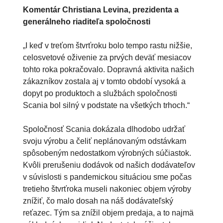
Komentár Christiana Levina, prezidenta a
generálneho riaditeľa spoločnosti
„I keď v treťom štvrťroku bolo tempo rastu nižšie,
celosvetové oživenie za prvých deväť mesiacov
tohto roka pokračovalo. Dopravná aktivita našich
zákazníkov zostala aj v tomto období vysoká a
dopyt po produktoch a službách spoločnosti
Scania bol silný v podstate na všetkých trhoch.“
Spoločnosť Scania dokázala dlhodobo udržať
svoju výrobu a čeliť neplánovaným odstávkam
spôsobeným nedostatkom výrobných súčiastok.
Kvôli prerušeniu dodávok od našich dodávateľov
v súvislosti s pandemickou situáciou sme počas
tretieho štvrťroka museli nakoniec objem výroby
znížiť, čo malo dosah na náš dodávateľský
reťazec. Tým sa znížil objem predaja, a to najmä