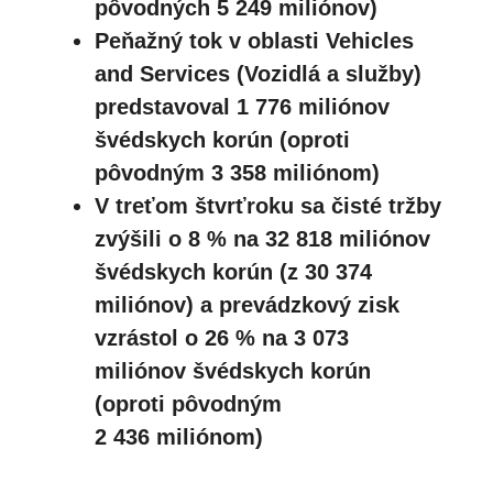
pôvodných 5 249 miliónov)
Peňažný tok v oblasti Vehicles
and Services (Vozidlá a služby)
predstavoval 1 776 miliónov
švédskych korún (oproti
pôvodným 3 358 miliónom)
V treťom štvrťroku sa čisté tržby
zvýšili o 8 % na 32 818 miliónov
švédskych korún (z 30 374
miliónov) a prevádzkový zisk
vzrástol o 26 % na 3 073
miliónov švédskych korún
(oproti pôvodným
2 436 miliónom)