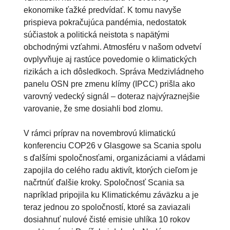
ekonomike ťažké predvídať. K tomu navyše
prispieva pokračujúca pandémia, nedostatok
súčiastok a politická neistota s napätými
obchodnými vzťahmi. Atmosféru v našom odvetví
ovplyvňuje aj rastúce povedomie o klimatických
rizikách a ich dôsledkoch. Správa Medzivládneho
panelu OSN pre zmenu klímy (IPCC) prišla ako
varovný vedecký signál – doteraz najvýraznejšie
varovanie, že sme dosiahli bod zlomu.
V rámci príprav na novembrovú klimatickú
konferenciu COP26 v Glasgowe sa Scania spolu
s ďalšími spoločnosťami, organizáciami a vládami
zapojila do celého radu aktivít, ktorých cieľom je
načrtnúť ďalšie kroky. Spoločnosť Scania sa
napríklad pripojila ku Klimatickému záväzku a je
teraz jednou zo spoločností, ktoré sa zaviazali
dosiahnuť nulové čisté emisie uhlíka 10 rokov