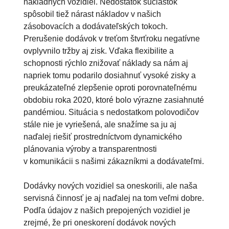
nákladných vozidiel. Nedostatok súčiastok
spôsobil tiež nárast nákladov v našich
zásobovacích a dodávateľských tokoch.
Prerušenie dodávok v treťom štvrťroku negatívne
ovplyvnilo tržby aj zisk. Vďaka flexibilite a
schopnosti rýchlo znižovať náklady sa nám aj
napriek tomu podarilo dosiahnuť vysoké zisky a
preukázateľné zlepšenie oproti porovnateľnému
obdobiu roka 2020, ktoré bolo výrazne zasiahnuté
pandémiou. Situácia s nedostatkom polovodičov
stále nie je vyriešená, ale snažíme sa ju aj
naďalej riešiť prostredníctvom dynamického
plánovania výroby a transparentnosti
v komunikácii s našimi zákazníkmi a dodávateľmi.
Dodávky nových vozidiel sa oneskorili, ale naša
servisná činnosť je aj naďalej na tom veľmi dobre.
Podľa údajov z našich prepojených vozidiel je
zrejmé, že pri oneskorení dodávok nových