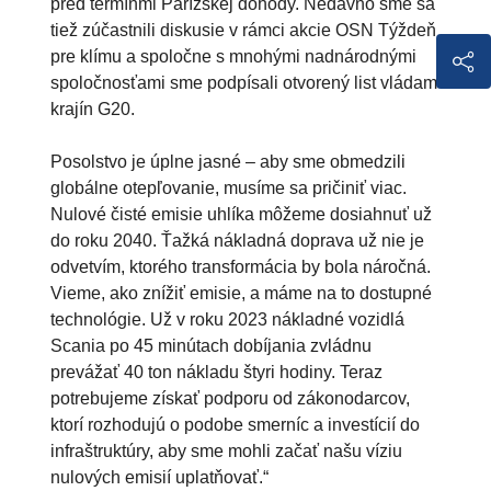
pred termínmi Parížskej dohody. Nedávno sme sa
tiež zúčastnili diskusie v rámci akcie OSN Týždeň
pre klímu a spoločne s mnohými nadnárodnými
spoločnosťami sme podpísali otvorený list vládam
krajín G20.
Posolstvo je úplne jasné – aby sme obmedzili
globálne otepľovanie, musíme sa pričiniť viac.
Nulové čisté emisie uhlíka môžeme dosiahnuť už
do roku 2040. Ťažká nákladná doprava už nie je
odvetvím, ktorého transformácia by bola náročná.
Vieme, ako znížiť emisie, a máme na to dostupné
technológie. Už v roku 2023 nákladné vozidlá
Scania po 45 minútach dobíjania zvládnu
prevážať 40 ton nákladu štyri hodiny. Teraz
potrebujeme získať podporu od zákonodarcov,
ktorí rozhodujú o podobe smerníc a investícií do
infraštruktúry, aby sme mohli začať našu víziu
nulových emisií uplatňovať.“