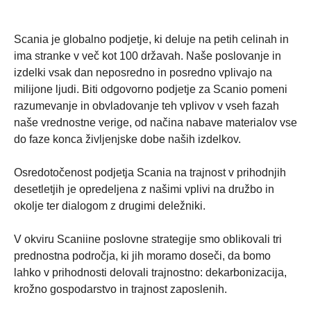
Scania je globalno podjetje, ki deluje na petih celinah in
ima stranke v več kot 100 državah. Naše poslovanje in
izdelki vsak dan neposredno in posredno vplivajo na
milijone ljudi. Biti odgovorno podjetje za Scanio pomeni
razumevanje in obvladovanje teh vplivov v vseh fazah
naše vrednostne verige, od načina nabave materialov vse
do faze konca življenjske dobe naših izdelkov.
Osredotočenost podjetja Scania na trajnost v prihodnjih
desetletjih je opredeljena z našimi vplivi na družbo in
okolje ter dialogom z drugimi deležniki.
V okviru Scaniine poslovne strategije smo oblikovali tri
prednostna področja, ki jih moramo doseči, da bomo
lahko v prihodnosti delovali trajnostno: dekarbonizacija,
krožno gospodarstvo in trajnost zaposlenih.