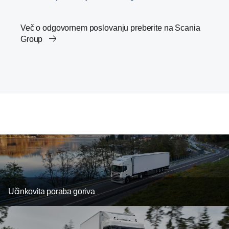
Več o odgovornem poslovanju preberite na Scania
Group
Scaniini znanstveno utemeljeni cilji
Transport in program Agenda 2030
Kariera
Inovacije rešitev transporta
Učinkovita poraba goriva