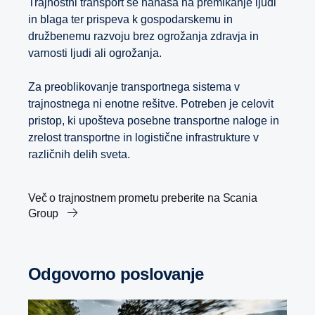
Trajnostni transport se nanaša na premikanje ljudi
in blaga ter prispeva k gospodarskemu in
družbenemu razvoju brez ogrožanja zdravja in
varnosti ljudi ali ogrožanja.
Za preoblikovanje transportnega sistema v
trajnostnega ni enotne rešitve. Potreben je celovit
pristop, ki upošteva posebne transportne naloge in
zrelost transportne in logistične infrastrukture v
različnih delih sveta.
Več o trajnostnem prometu preberite na Scania
Group
Odgovorno poslovanje