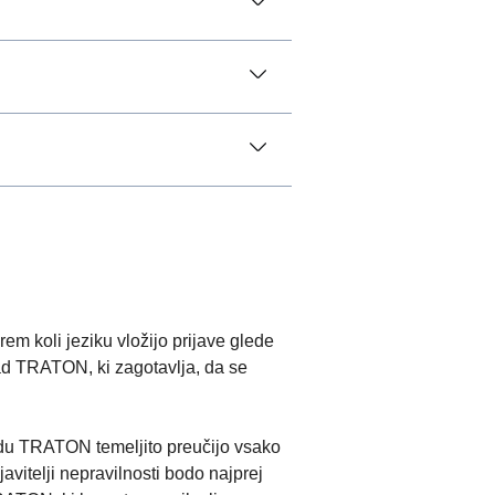
em koli jeziku vložijo prijave glede
rad TRATON, ki zagotavlja, da se
adu TRATON temeljito preučijo vsako
avitelji nepravilnosti bodo najprej