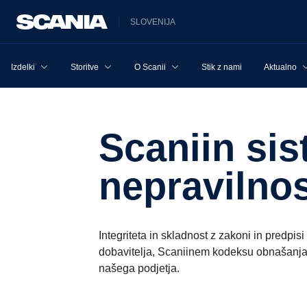
SLOVENIJA
Izdelki
Storitve
O Scanii
Stik z nami
Aktualno
Scaniin sistem za prijavo
nepravilnos
Integriteta in skladnost z zakoni in predpi
dobavitelja, Scaniinem kodeksu obnašanja 
našega podjetja.