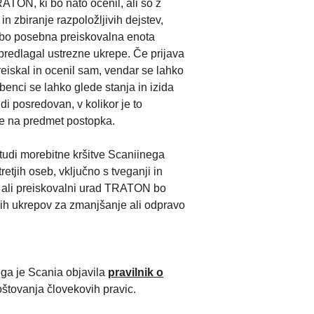
ATON, ki bo nato ocenil, ali so z
n zbiranje razpoložljivih dejstev,
e, bo posebna preiskovalna enota
predlagal ustrezne ukrepe. Če prijava
eiskal in ocenil sam, vendar se lahko
benci se lahko glede stanja in izida
i posredovan, v kolikor je to
de na predmet postopka.
udi morebitne kršitve Scaniinega
etjih oseb, vključno s tveganji in
ad ali preiskovalni urad TRATON bo
bnih ukrepov za zmanjšanje ali odpravo
ega je Scania objavila
pravilnik o
oštovanja človekovih pravic.