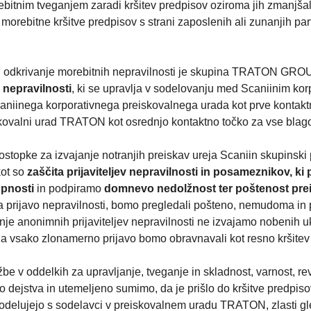
rebitnim tveganjem zaradi kršitev predpisov oziroma jih zmanjša
orebitne kršitve predpisov s strani zaposlenih ali zunanjih pa
 in odkrivanje morebitnih nepravilnosti je skupina TRATON GRO
 nepravilnosti
, ki se upravlja v sodelovanju med Scaniinim ko
inega korporativnega preiskovalnega urada kot prve kontaktne 
reiskovalni urad TRATON kot osrednjo kontaktno točko za vse b
postopke za izvajanje notranjih preiskav ureja Scaniin skupinski 
kot so
zaščita prijaviteljev nepravilnosti in posameznikov, ki
upnosti
in podpiramo
domnevo nedolžnost ter poštenost pre
za prijavo nepravilnosti, bomo pregledali pošteno, nemudoma in
nje anonimnih prijaviteljev nepravilnosti ne izvajamo nobenih 
da vsako zlonamerno prijavo bomo obravnavali kot resno kršitev
v oddelkih za upravljanje, tveganje in skladnost, varnost, reviz
ejstva in utemeljeno sumimo, da je prišlo do kršitve predpisov.
 sodelujejo s sodelavci v preiskovalnem uradu TRATON, zlasti gl