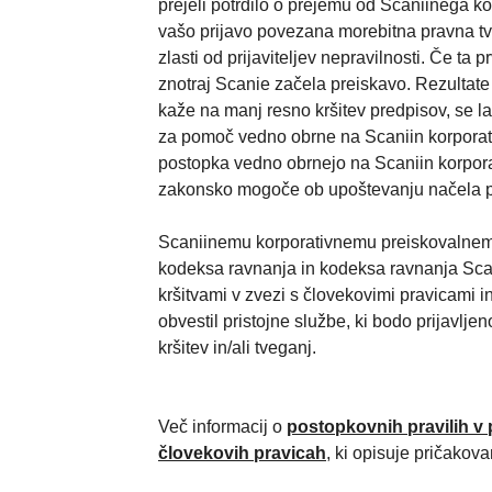
prejeli potrdilo o prejemu od Scaniinega k
vašo prijavo povezana morebitna pravna tveg
zlasti od prijaviteljev nepravilnosti. Če t
znotraj Scanie začela preiskavo. Rezultat
kaže na manj resno kršitev predpisov, se l
za pomoč vedno obrne na Scaniin korporativni
postopka vedno obrnejo na Scaniin korporat
zakonsko mogoče ob upoštevanju načela po
Scaniinemu korporativnemu preiskovalnemu
kodeksa ravnanja in kodeksa ravnanja Scanii
kršitvami v zvezi s človekovimi pravicami 
obvestil pristojne službe, ki bodo prijavlj
kršitev in/ali tveganj.
Več informacij o
postopkovnih pravilih 
človekovih pravicah
, ki opisuje pričakov