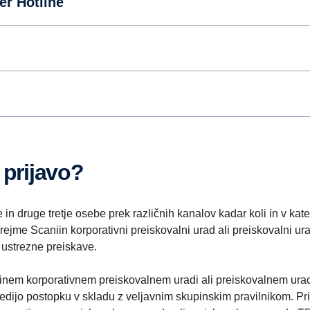
er Hotline
 prijavo?
n druge tretje osebe prek različnih kanalov kadar koli in v kater
prejme Scaniin korporativni preiskovalni urad ali preiskovalni u
 ustrezne preiskave.
iinem korporativnem preiskovalnem uradi ali preiskovalnem ur
ledijo postopku v skladu z veljavnim skupinskim pravilnikom. Prij