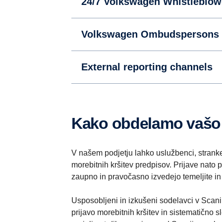
24/7 Volkswagen Whistleblow
Volkswagen Ombudspersons
External reporting channels
Kako obdelamo vašo
V našem podjetju lahko uslužbenci, stranke i
morebitnih kršitev predpisov. Prijave nato 
zaupno in pravočasno izvedejo temeljite in
Usposobljeni in izkušeni sodelavci v Scan
prijavo morebitnih kršitev in sistematično s