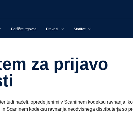
Poiščite trgovca
Prevozi
Storitve
ti
si ter tudi načeli, opredeljenimi v Scaniinem kodeksu ravnanja,
in Scaninem kodeksu ravnanja neodvisnega distributerja so pre