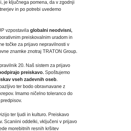
li, je ključnega pomena, da v zgodnji
rtnerjev in po potrebi uvedemo
UP vzpostavila
globalni neodvisni,
rporativnim preiskovalnim uradom in
točke za prijavo nepravilnosti v
lagovne znamke znotraj TRATON Group.
pravilnik 20. Naš sistem za prijavo
 podpirajo preiskavo.
Spoštujemo
iskav vseh zadevnih oseb
.
 pazljivo ter bodo obravnavane z
ukrepov. Imamo ničelno toleranco do
 predpisov.
ijo ter ljudi in kulturo. Preiskavo
 Scaniini oddelki, vključeni v prijavo
ede morebitnih resnih kršitev