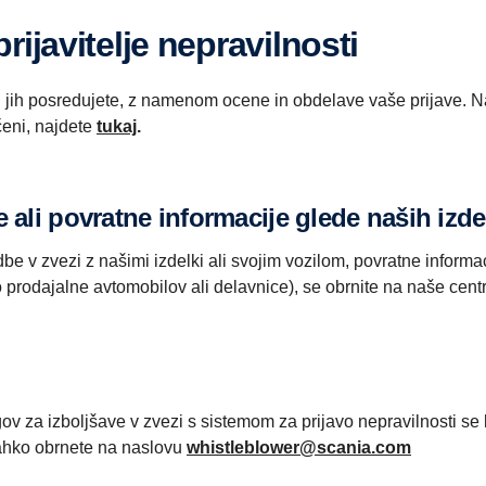
rijavitelje nepravilnosti
i jih posredujete, z namenom ocene in obdelave vaše prijave. Na
čeni, najdete
tukaj
.
 ali povratne informacije glede naših izdel
e v zvezi z našimi izdelki ali svojim vozilom, povratne informacije
 so prodajalne avtomobilov ali delavnice), se obrnite na naše c
gov za izboljšave v zvezi s sistemom za prijavo nepravilnosti se
lahko obrnete na naslovu
whistleblower@scania.com