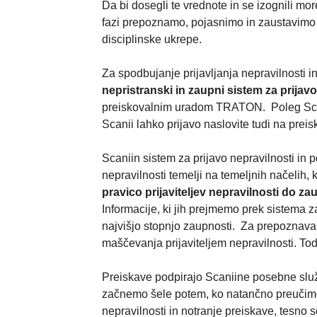
Da bi dosegli te vrednote in se izognili mo
fazi prepoznamo, pojasnimo in zaustavimo m
disciplinske ukrepe.
Za spodbujanje prijavljanja nepravilnosti
nepristranski in zaupni sistem za prijavo
preiskovalnim uradom TRATON. Poleg Scani
Scanii lahko prijavo naslovite tudi na p
Scaniin sistem za prijavo nepravilnosti in 
nepravilnosti temelji na temeljnih načelih, 
pravico prijaviteljev nepravilnosti do za
Informacije, ki jih prejmemo prek sistema 
najvišjo stopnjo zaupnosti. Za prepoznava
maščevanja prijaviteljem nepravilnosti. To
Preiskave podpirajo Scaniine posebne službe 
začnemo šele potem, ko natančno preučimo d
nepravilnosti in notranje preiskave, tesno