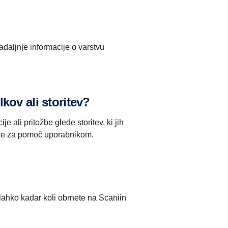
daljnje informacije o varstvu
kov ali storitev?
 ali pritožbe glede storitev, ki jih
entre za pomoč uporabnikom.
 lahko kadar koli obrnete na Scaniin