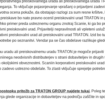
orporativnega preiskovalnega urada ali preiskovalnega urada TR
anja. To vključuje pojasnjevanje vprašanj o prijavljeni zadevi i
a prvotna ocena pokaže, da obstajajo razlogi za sum resne kršitv
e preiskave bo nato pravno ocenil preiskovalni urad TRATON in 
ahko primer preda ustreznemu organu znotraj Scanie, ki ga bo pr
 preiskovalni urad. Prijavitelji nepravilnosti ali vpleteni usluž
ivni preiskovalni urad ali preiskovalni urad TRATON. Izid bo tud
trebe po seznanitvi. Vendar pa se čas obdelave razlikuje gle
 uradu ali preiskovalnemu uradu TRATON je mogoče prijaviti t
nega neodvisnih distributerjev s strani dobaviteljev in drugih tr
in okoljskimi obveznostmi. Scaniin korporativni preiskovalni ur
eno zadevo ustrezno obdelale. To zlasti vključuje sprejetje potre
v postopku pritožb za TRATON GROUP najdete
tukaj
. Poleg t
anja glede organizacije in dobaviteljev na področju zaščite in sp