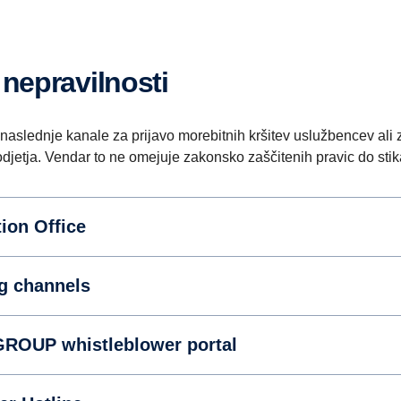
o nepravilnosti
 naslednje kanale za prijavo morebitnih kršitev uslužbencev ali
odjetja. Vendar to ne omejuje zakonsko zaščitenih pravic do stik
tion Office
ng channels
GROUP whistleblower portal