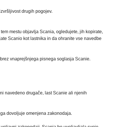
zvršljivost drugih pogojev.
tem mestu objavlja Scania, ogledujete, jih kopirate,
ajate Scanio kot lastnika in da ohranite vse navedbe
i brez vnaprejšnjega pisnega soglasja Scanie.
i navedeno drugače, last Scanie ali njenih
i ga dovoljuje omenjena zakonodaja.
eljavni zakonodaji. Scania bo uveljavljala svoje