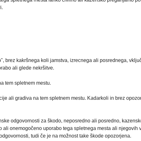
i.
so", brez kakršnega koli jamstva, izrecnega ali posrednega, vkl
rabo ali glede nekršitve.
 na tem spletnem mestu.
ije ali gradiva na tem spletnem mestu. Kadarkoli in brez opozo
ske odgovornosti za škodo, neposredno ali posredno, kazenske
bo ali onemogočeno uporabo tega spletnega mesta ali njegovih v
 odgovornosti, tudi če je na možnost take škode opozorjena.