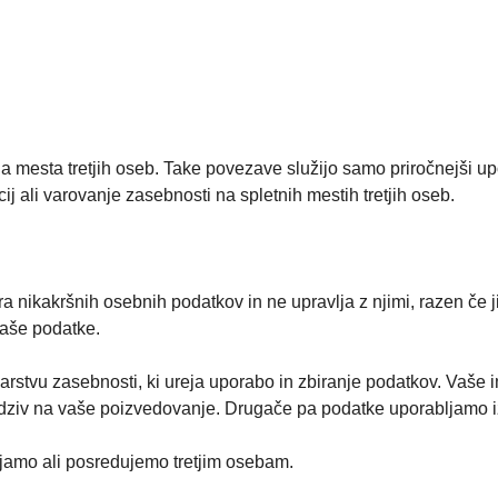
 mesta tretjih oseb. Take povezave služijo samo priročnejši u
j ali varovanje zasebnosti na spletnih mestih tretjih oseb.
 nikakršnih osebnih podatkov in ne upravlja z njimi, razen če 
vaše podatke.
stvu zasebnosti, ki ureja uporabo in zbiranje podatkov. Vaše im
dziv na vaše poizvedovanje. Drugače pa podatke uporabljamo izk
jamo ali posredujemo tretjim osebam.