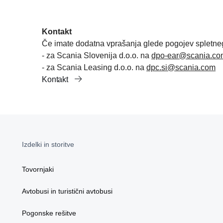
Kontakt
Če imate dodatna vprašanja glede pogojev spletnega 
- za Scania Slovenija d.o.o. na
dpo-ear@scania.co
- za Scania Leasing d.o.o. na
dpc.si@scania.com
Kontakt
Izdelki in storitve
Tovornjaki
Avtobusi in turistični avtobusi
Pogonske rešitve