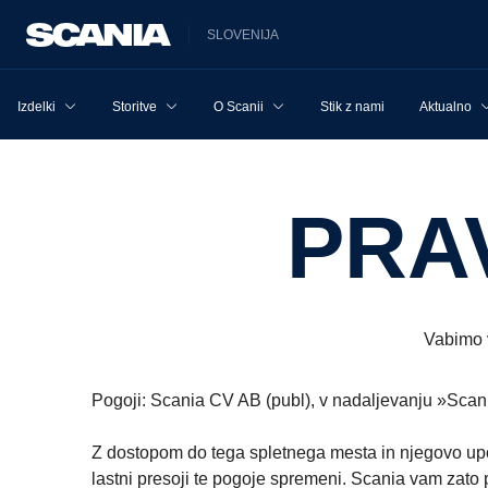
SLOVENIJA
Izdelki
Storitve
O Scanii
Stik z nami
Aktualno
PR
Vabimo v
Pogoji: Scania CV AB (publ), v nadaljevanju »Scani
Z dostopom do tega spletnega mesta in njegovo upor
lastni presoji te pogoje spremeni. Scania vam zato 