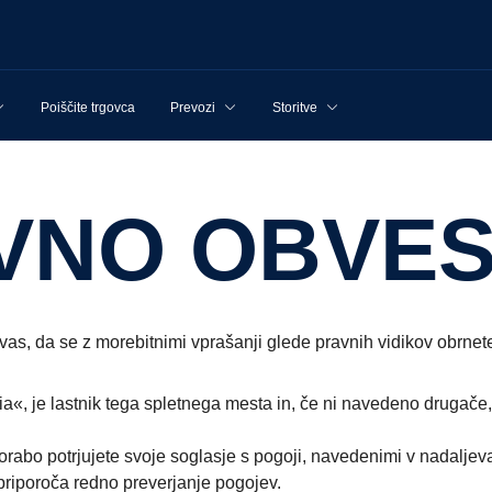
Poiščite trgovca
Prevozi
Storitve
AVNO OBVES
as, da se z morebitnimi vprašanji glede pravnih vidikov obrnet
a«, je lastnik tega spletnega mesta in, če ni navedeno drugače,
abo potrjujete svoje soglasje s pogoji, navedenimi v nadaljeva
priporoča redno preverjanje pogojev.