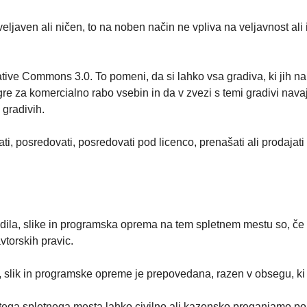
eljaven ali ničen, to na noben način ne vpliva na veljavnost ali i
ive Commons 3.0. To pomeni, da si lahko vsa gradiva, ki jih na 
 gre za komercialno rabo vsebin in da v zvezi s temi gradivi nav
 gradivih.
i, posredovati, posredovati pod licenco, prenašati ali prodajat
ila, slike in programska oprema na tem spletnem mestu so, če n
vtorskih pravic.
, slik in programske opreme je prepovedana, razen v obsegu, k
ega spletnega mesta lahko civilno ali kazensko preganjamo po v