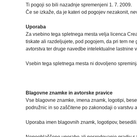
Ti pogoji so bili nazadnje spremenjeni 1. 7. 2009.
Če se izkaže, da je kateri od pogojev nezakonit, nev
Uporaba
Za vsebino tega spletnega mesta velja licenca Creat
tiskate ali razdeljujete, pod pogojem, da pri tem ne
avtorstva ter druge navedbe intelektualne lastnine v
Vsebin tega spletnega mesta ni dovoljeno spreminjat
Blagovne znamke in avtorske pravice
Vse blagovne znamke, imena znamk, logotipi, besed
podružnic in so zaščitene po zakonodaji o varstvu a
Uporaba imen blagovnih znamk, logotipov, besedili
Nepooblaščeno uporabo ali posredovanje gradiv s t