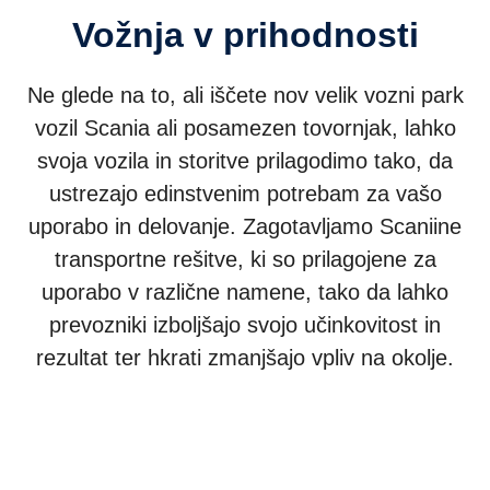
Vožnja v prihodnosti
Ne glede na to, ali iščete nov velik vozni park
vozil Scania ali posamezen tovornjak, lahko
svoja vozila in storitve prilagodimo tako, da
ustrezajo edinstvenim potrebam za vašo
uporabo in delovanje. Zagotavljamo Scaniine
transportne rešitve, ki so prilagojene za
uporabo v različne namene, tako da lahko
prevozniki izboljšajo svojo učinkovitost in
rezultat ter hkrati zmanjšajo vpliv na okolje.
Tovornjaki
Avtobusi in turistični avtobusi
Pogonske rešitve
Services