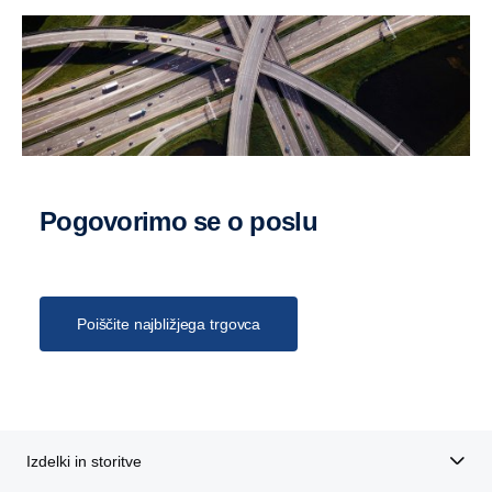
Pogovorimo se o poslu
Poiščite najbližjega trgovca
Izdelki in storitve