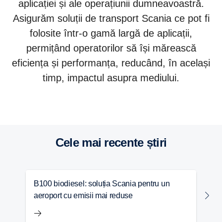
aplicației și ale operațiunii dumneavoastră.
Asigurăm soluții de transport Scania ce pot fi
folosite într-o gamă largă de aplicații,
permițând operatorilor să își mărească
eficiența și performanța, reducând, în același
timp, impactul asupra mediului.
Camioane
Autobuze și autocare
Soluții pentru propulsie
Cele mai recente știri
B100 biodiesel: soluția Scania pentru un
C
aeroport cu emisii mai reduse
t