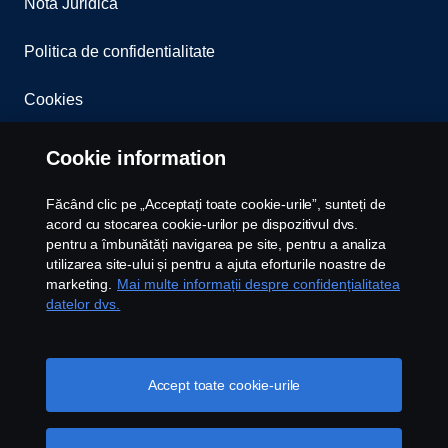
Nota Juridica
Adresă de e-mail
Politica de confidentialitate
Cookies
Număr de telefon
Whistleblowing
Cookie information
Contact
Mesajul
Făcând clic pe „Acceptați toate cookie-urile”, sunteți de
acord cu stocarea cookie-urilor pe dispozitivul dvs.
Newsletter
pentru a îmbunătăți navigarea pe site, pentru a analiza
utilizarea site-ului și pentru a ajuta eforturile noastre de
marketing.
Mai multe informații despre confidențialitatea
Setari Cookie
datelor dvs.
Accept termenii si conditiile prezentate in Nota
Juridica.
Accept toate cookie-urile
Am citit si am inteles Politica De Confidentialitate
afisata in bara de jos a paginii