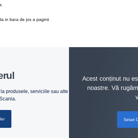
a.
ata in bara de jos a paginii
erul
Acest conținut nu est
noastre. Vă rugăm 
la produsele, serviciile sau alte
 Scania.
ler
Setari 