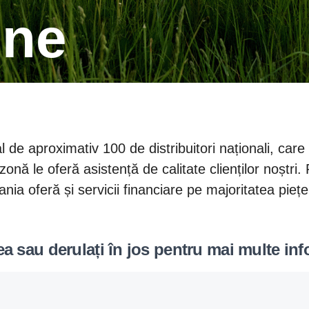
-ne
de aproximativ 100 de distribuitori naționali, care 
nă le oferă asistență de calitate clienților noștri. 
nia oferă și servicii financiare pe majoritatea piețe
area sau derulați în jos pentru mai multe in