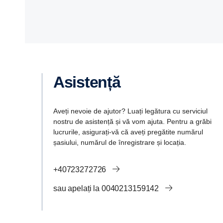
Asistență
Aveți nevoie de ajutor? Luați legătura cu serviciul
nostru de asistență și vă vom ajuta. Pentru a grăbi
lucrurile, asigurați-vă că aveți pregătite numărul
șasiului, numărul de înregistrare și locația.
+40723272726
sau apelați la 0040213159142