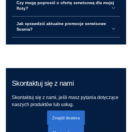
Czy mogę poprosić o ofertę serwisową dla mojej
floty?
Jak sprawdzić aktualne promocje serwisowe
Scania?
Serwis i części
Usługi dla pojazdu i floty
Usługi dla kierowców
Finanse i ubezpieczenia
Skontaktuj się z nami
Skontaktuj się z nami, jeśli masz pytania dotyczące
naszych produktów lub usług.
Znajdź dealera