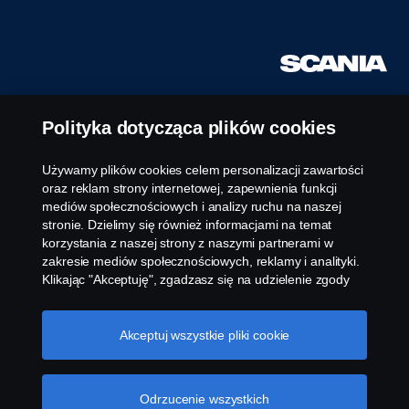
Polityka dotycząca plików cookies
Używamy plików cookies celem personalizacji zawartości
oraz reklam strony internetowej, zapewnienia funkcji
mediów społecznościowych i analizy ruchu na naszej
stronie. Dzielimy się również informacjami na temat
korzystania z naszej strony z naszymi partnerami w
zakresie mediów społecznościowych, reklamy i analityki.
Klikając "Akceptuję", zgadzasz się na udzielenie zgody
na wykorzystanie wszystkich plików cookies i dzielenie
się informacjami. Możesz również zarządzać swoimi
plikami cookies, klikając na "Ustawienia plików cookies" i
Akceptuj wszystkie pliki cookie
wybierając kategorie, które chcesz zaakceptować. W
celu uzyskania bardziej szczegółowego wyjaśnienia w
jaki sposób używamy plików cookies, odwiedź naszą
Odrzucenie wszystkich
sekcję dotyczącą plików cookies, którą można znaleźć