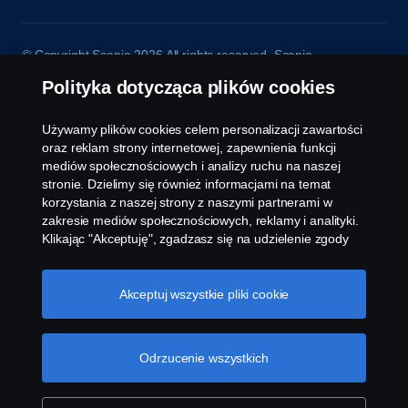
© Copyright Scania 2026 All rights reserved. Scania
Polska S.A. Al. Katowicka 316, 05-830 Nadarzyn,
Polityka dotycząca plików cookies
Polska Tel: +48 22 356 01 00
Używamy plików cookies celem personalizacji zawartości
oraz reklam strony internetowej, zapewnienia funkcji
mediów społecznościowych i analizy ruchu na naszej
stronie. Dzielimy się również informacjami na temat
korzystania z naszej strony z naszymi partnerami w
zakresie mediów społecznościowych, reklamy i analityki.
Klikając "Akceptuję", zgadzasz się na udzielenie zgody
na wykorzystanie wszystkich plików cookies i dzielenie
się informacjami. Możesz również zarządzać swoimi
plikami cookies, klikając na "Ustawienia plików cookies" i
Akceptuj wszystkie pliki cookie
wybierając kategorie, które chcesz zaakceptować. W
celu uzyskania bardziej szczegółowego wyjaśnienia w
jaki sposób używamy plików cookies, odwiedź naszą
Odrzucenie wszystkich
sekcję dotyczącą plików cookies, którą można znaleźć
klikając na link poniżej tego tekstu.
Cookie policy